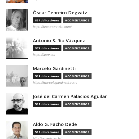
Óscar Tenreiro Degwitz
85 Publicaciones
0 COMENTARIOS
https://oscartenreiro.com/
Antonio S. Río Vázquez
57 Publicaciones
0 COMENTARIOS
https://asrv.es/
Marcelo Gardinetti
56 Publicaciones
0 COMENTARIOS
https://marcelogardinetti.com/
José del Carmen Palacios Aguilar
56 Publicaciones
0 COMENTARIOS
Aldo G. Facho Dede
51 Publicaciones
0 COMENTARIOS
http://urbanistas.lat/