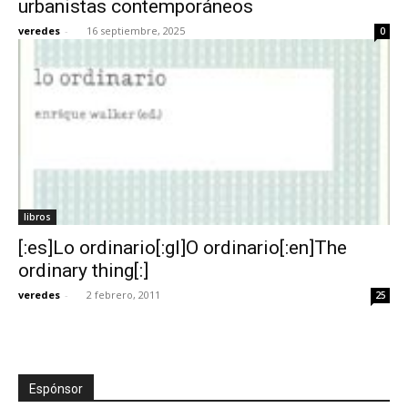
urbanistas contemporáneos
veredes
-
16 septiembre, 2025
0
[:]
libros
[:es]Lo ordinario[:gl]O ordinario[:en]The
ordinary thing[:]
veredes
-
2 febrero, 2011
25
Espónsor