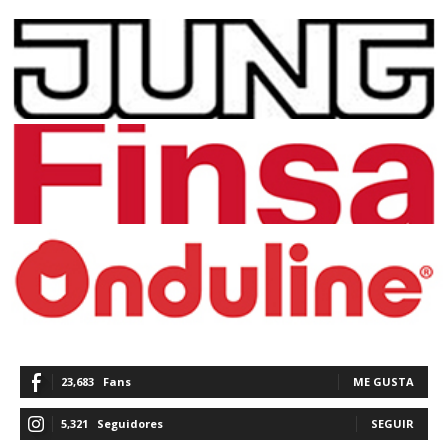
23,683
Fans
ME GUSTA
5,321
Seguidores
SEGUIR