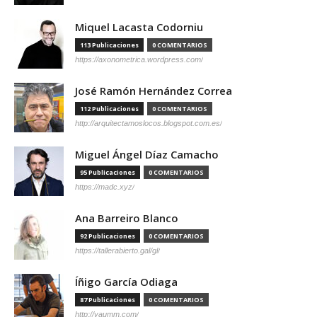
Miquel Lacasta Codorniu
113 Publicaciones
0 COMENTARIOS
https://axonometrica.wordpress.com/
José Ramón Hernández Correa
112 Publicaciones
0 COMENTARIOS
http://arquitectamoslocos.blogspot.com.es/
Miguel Ángel Díaz Camacho
95 Publicaciones
0 COMENTARIOS
https://madc.xyz/
Ana Barreiro Blanco
92 Publicaciones
0 COMENTARIOS
https://tallerabierto.gal/gl/
Íñigo García Odiaga
87 Publicaciones
0 COMENTARIOS
http://vaumm.com/