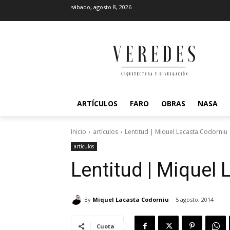
sábado, agosto 8, 2026
ARTÍCULOS
FARO
OBRAS
NASA
Inicio
artículos
Lentitud | Miquel Lacasta Codorniu
artículos
Lentitud | Miquel
By
Miquel Lacasta Codorniu
5 agosto, 2014
Cuota