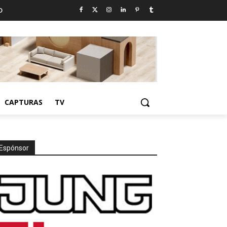
D
CAPTURAS
TV
Espónsor