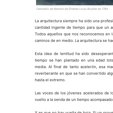
Cenotafio de Newton de Étienne-Louis Boullée de 1784
La arquitectura siempre ha sido una profesi
cantidad ingente de tiempo para que un a
Todos aquellos que nos reconocemos en la
caminos de en medio. La arquitectura se hac
Esta idea de lentitud ha sido desesperan
tiempo se han plantado en una edad total
media. Al final de tanto acelerón, esa m
reverberante en que se han convertido alg
hasta el extremo.
Las voces de los jóvenes acelerados de l
vuelto a la senda de un tiempo acompasado 
Y es que no hay vuelta de hoja. Si un proye