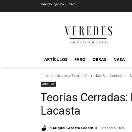
sábado, agosto 8, 2026
ARTÍCULOS
FARO
OBRAS
NASA
Inicio
artículos
Teorías Cerradas: Fundamentals | M
artículos
Teorías Cerradas:
Lacasta
By
Miquel Lacasta Codorniu
5 febrero, 2024