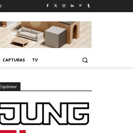
D
CAPTURAS
TV
Espónsor