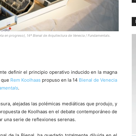
eta en progreso), 14ª Bienal de Arquitectura de Venecia / Fundamentals.
te definir el principio operativo inducido en la magna
d que
Rem Koolhaas
propuso en la 14
Bienal de Venecia
amentals
.
ura, alejadas las polémicas mediáticas que produjo, y
a propuesta de Koolhaas en el debate contemporáneo de
ar una serie de reflexiones serenas.
pal de la Bienal, ha quedado totalmente diluida en el