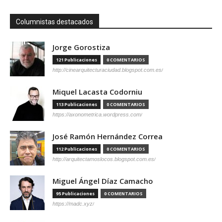
Columnistas destacados
Jorge Gorostiza
121 Publicaciones
0 COMENTARIOS
http://cinearquitecturaciudad.blogspot.com.es/
Miquel Lacasta Codorniu
113 Publicaciones
0 COMENTARIOS
https://axonometrica.wordpress.com/
José Ramón Hernández Correa
112 Publicaciones
0 COMENTARIOS
http://arquitectamoslocos.blogspot.com.es/
Miguel Ángel Díaz Camacho
95 Publicaciones
0 COMENTARIOS
https://madc.xyz/