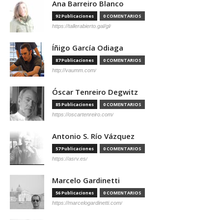
Ana Barreiro Blanco
92 Publicaciones
0 COMENTARIOS
https://tallerabierto.gal/gl/
Íñigo García Odiaga
87 Publicaciones
0 COMENTARIOS
http://vaumm.com/
Óscar Tenreiro Degwitz
85 Publicaciones
0 COMENTARIOS
https://oscartenreiro.com/
Antonio S. Río Vázquez
57 Publicaciones
0 COMENTARIOS
https://asrv.es/
Marcelo Gardinetti
56 Publicaciones
0 COMENTARIOS
https://marcelogardinetti.com/