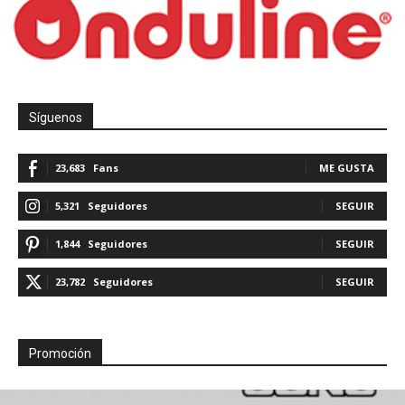
Síguenos
23,683
Fans
ME GUSTA
5,321
Seguidores
SEGUIR
1,844
Seguidores
SEGUIR
23,782
Seguidores
SEGUIR
Promoción