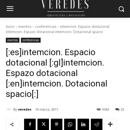
Inicio
eventos
conferencias
intemcion. Espacio dotacional
intemcion. Espazo dotacional intemcion. Dotacional spacio
eventos
conferencias
[:es]intemcion. Espacio
dotacional [:gl]intemcion.
Espazo dotacional
[:en]intemcion. Dotacional
spacio[:]
By
veredes
16 marzo, 2011
3563
32