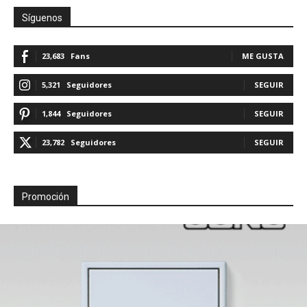
Síguenos
23,683
Fans
ME GUSTA
5,321
Seguidores
SEGUIR
1,844
Seguidores
SEGUIR
23,782
Seguidores
SEGUIR
Promoción