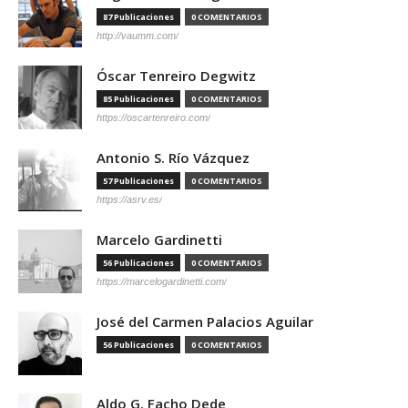
87 Publicaciones
0 COMENTARIOS
http://vaumm.com/
Óscar Tenreiro Degwitz
85 Publicaciones
0 COMENTARIOS
https://oscartenreiro.com/
Antonio S. Río Vázquez
57 Publicaciones
0 COMENTARIOS
https://asrv.es/
Marcelo Gardinetti
56 Publicaciones
0 COMENTARIOS
https://marcelogardinetti.com/
José del Carmen Palacios Aguilar
56 Publicaciones
0 COMENTARIOS
Aldo G. Facho Dede