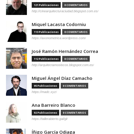
121 Publicaciones
0 COMENTARIOS
http://cinearquitecturaciudad.blogspot.com.es/
Miquel Lacasta Codorniu
113 Publicaciones
0 COMENTARIOS
https://axonometrica.wordpress.com/
José Ramón Hernández Correa
112 Publicaciones
0 COMENTARIOS
http://arquitectamoslocos.blogspot.com.es/
Miguel Ángel Díaz Camacho
95 Publicaciones
0 COMENTARIOS
https://madc.xyz/
Ana Barreiro Blanco
92 Publicaciones
0 COMENTARIOS
https://tallerabierto.gal/gl/
Íñigo García Odiaga