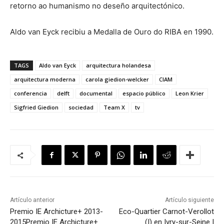
retorno ao humanismo no deseño arquitectónico.
Aldo van Eyck recibiu a Medalla de Ouro do RIBA en 1990.
TAGS
Aldo van Eyck
arquitectura holandesa
arquitectura moderna
carola giedion-welcker
CIAM
conferencia
delft
documental
espacio público
Leon Krier
Sigfried Giedion
sociedad
Team X
tv
Artículo anterior
Artículo siguiente
Premio IE Archicture+ 2013-
Eco-Quartier Carnot-Verollot
2015
Premio IE Archicture+
(I) en Ivry-sur-Seine |