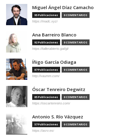
Miguel Ángel Díaz Camacho
95 Publicaciones
0 COMENTARIOS
https://madc.xyz/
Ana Barreiro Blanco
92 Publicaciones
0 COMENTARIOS
https://tallerabierto.gal/gl/
Íñigo García Odiaga
87 Publicaciones
0 COMENTARIOS
http://vaumm.com/
Óscar Tenreiro Degwitz
85 Publicaciones
0 COMENTARIOS
https://oscartenreiro.com/
Antonio S. Río Vázquez
57 Publicaciones
0 COMENTARIOS
https://asrv.es/