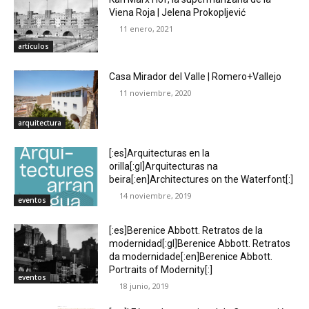
Viena Roja | Jelena Prokopljević
11 enero, 2021
artículos
Casa Mirador del Valle | Romero+Vallejo
11 noviembre, 2020
arquitectura
[:es]Arquitecturas en la
orilla[:gl]Arquitecturas na
beira[:en]Architectures on the Waterfont[:]
14 noviembre, 2019
eventos
[:es]Berenice Abbott. Retratos de la
modernidad[:gl]Berenice Abbott. Retratos
da modernidade[:en]Berenice Abbott.
Portraits of Modernity[:]
eventos
18 junio, 2019