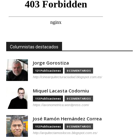
Columnistas destacados
Jorge Gorostiza
121 Publicaciones
0 COMENTARIOS
http://cinearquitecturaciudad.blogspot.com.es/
Miquel Lacasta Codorniu
113 Publicaciones
0 COMENTARIOS
https://axonometrica.wordpress.com/
José Ramón Hernández Correa
112 Publicaciones
0 COMENTARIOS
http://arquitectamoslocos.blogspot.com.es/