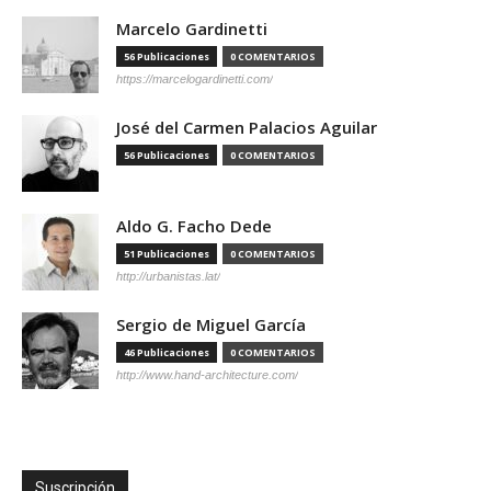
Marcelo Gardinetti
56 Publicaciones
0 COMENTARIOS
https://marcelogardinetti.com/
José del Carmen Palacios Aguilar
56 Publicaciones
0 COMENTARIOS
Aldo G. Facho Dede
51 Publicaciones
0 COMENTARIOS
http://urbanistas.lat/
Sergio de Miguel García
46 Publicaciones
0 COMENTARIOS
http://www.hand-architecture.com/
Suscripción