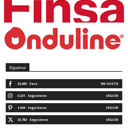
Síguenos
23,683
Fans
ME GUSTA
5,321
Seguidores
SEGUIR
1,844
Seguidores
SEGUIR
23,782
Seguidores
SEGUIR