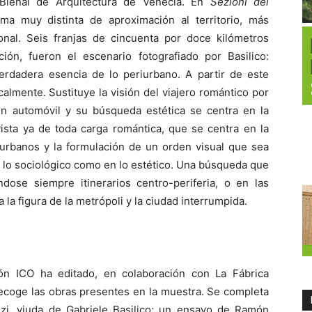
Bienal de Arquitectura de Venecia. En
Sezioni del
rma muy distinta de aproximación al territorio, más
nal. Seis franjas de cincuenta por doce kilómetros
ón, fueron el escenario fotografiado por Basilico:
verdadera esencia de lo periurbano. A partir de este
calmente. Sustituye la visión del viajero romántico por
n automóvil y su búsqueda estética se centra en la
ista ya de toda carga romántica, que se centra en la
iurbanos y la formulación de un orden visual que sea
en lo sociológico como en lo estético. Una búsqueda que
ndose siempre itinerarios centro-periferia, o en las
 la figura de la metrópoli y la ciudad interrumpida.
ón ICO ha editado, en colaboración con La Fábrica
coge las obras presentes en la muestra. Se completa
zi, viuda de Gabriele Basilico; un ensayo de Ramón