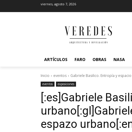
viernes, agosto 7, 2026
ARTÍCULOS
FARO
OBRAS
NASA
Inicio
eventos
Gabriele Basilico. Entropía y espacio
eventos
exposiciones
[:es]Gabriele Basi
urbano[:gl]Gabriel
espazo urbano[:en