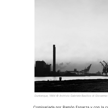
Dunkerque, 1984 © Archivio Gabriele Basilico di Giovanna 
Comisariada por Ramón Esparza y con la co