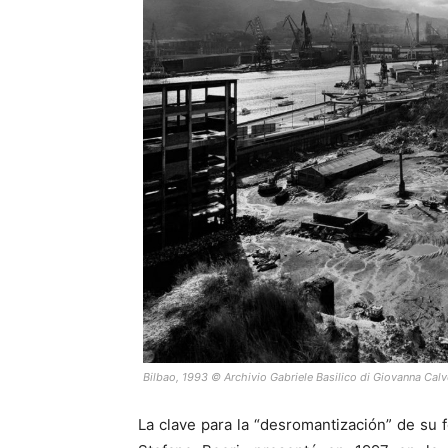
Bilbao, 1993 © Archivio Gabriele Basilico di Giovanna Calv
La clave para la “desromantización” de su f