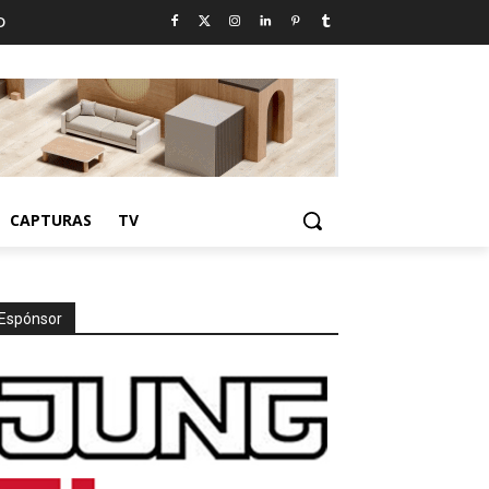
D
CAPTURAS
TV
Espónsor