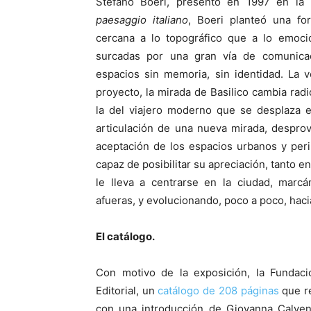
Stefano Boeri, presentó en 1997 en la 
paesaggio italiano
, Boeri planteó una fo
cercana a lo topográfico que a lo emocio
surcadas por una gran vía de comunicaci
espacios sin memoria, sin identidad. La 
proyecto, la mirada de Basilico cambia radi
la del viajero moderno que se desplaza e
articulación de una nueva mirada, desprov
aceptación de los espacios urbanos y per
capaz de posibilitar su apreciación, tanto 
le lleva a centrarse en la ciudad, marcá
afueras, y evolucionando, poco a poco, hacia
El catálogo.
Con motivo de la exposición, la Fundaci
Editorial, un
catálogo de 208 páginas
que re
con una introducción de Giovanna Calven