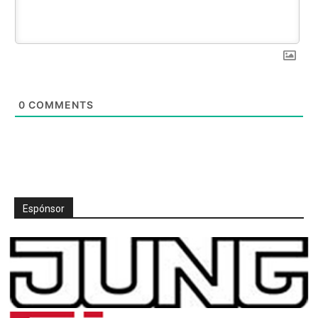
0
COMMENTS
Espónsor