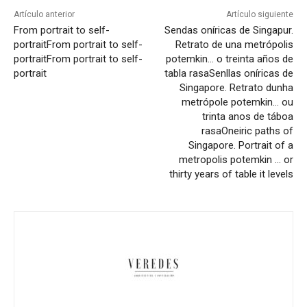
Artículo anterior
Artículo siguiente
From portrait to self-
Sendas oníricas de Singapur.
portrait
From portrait to self-
Retrato de una metrópolis
portrait
From portrait to self-
potemkin… o treinta años de
portrait
tabla rasa
Senllas oníricas de
Singapore. Retrato dunha
metrópole potemkin… ou
trinta anos de táboa
rasa
Oneiric paths of
Singapore. Portrait of a
metropolis potemkin … or
thirty years of table it levels