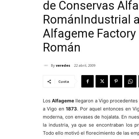
de Conservas Alf
Román
Industrial 
Alfageme Factory
Román
By
veredes
22 abril, 2009
Cuota
Los
Alfageme
llegaron a Vigo procedentes 
a Vigo en
1873
. Por aquel entonces en Vi
moderna, con envases de hojalata. En nues
la industria, ya que se encontraban los p
Todo ello motivó el florecimiento de las em