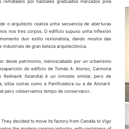
os rematados por hastiales graduados marcados pola
de o arquitecto realiza unha secuencia de aberturas
tmos nos tres corpos. O edificio supuxo unha inflexión
omento dun estilo rexionalista, dando mostra das
s industriais de gran beleza arquitectónica.
lor deste patrimonio, menoscabado por un urbanismo
 desaparición do edificio de Tomás A. Alonso, Carmona
eikiavik (Islandia) é un inmoble similar, pero de
ca, sitúa outras como a Panificadora ou a de Alonarti.
cal pero «observamos tempo de conservaro».
. They decided to move its factory from Candás to Vigo
velop the modern canning industry, with containers of