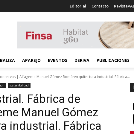
Editorial
Contacto
RevistaVA
BALIZA
APAREJO
EVENTOS
DERIVA
PUBLICACIONES
 Conservas | Alfageme Manuel Gómez RománArquitectura industrial. Fábrica...
cion
sostenibilidad
trial. Fábrica de
geme Manuel Gómez
a industrial. Fábrica