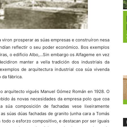
ra viron prosperar as súas empresas e construíron nesa
endían reflectir o seu poder económico. Bos exemplos
reiras, o edificio Albo,…Sin embargo os Alfageme en vez
ecidiron manter a vella tradición dos industriais da
exemplos de arquitectura industrial coa súa vivenda
 da fábrica.
polo arquitecto vigués Manuel Gómez Román en 1928. O
o debido ás novas necesidades da empresa polo que coa
e a súa composición de fachadas vese lixeiramente
on as súas dúas fachadas de granito (unha cara a Tomás
 todo o esforzo compositivo, e destacan por ser iguais