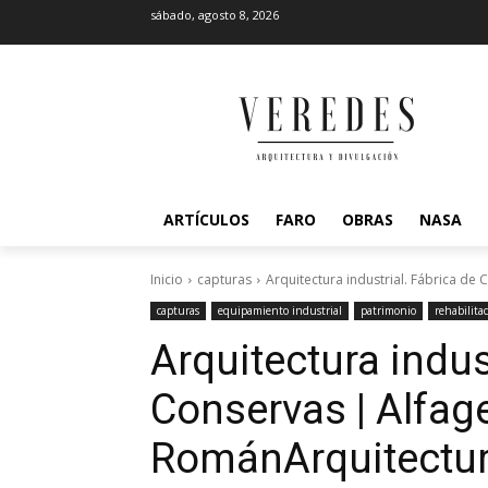
sábado, agosto 8, 2026
ARTÍCULOS
FARO
OBRAS
NASA
Inicio
capturas
Arquitectura industrial. Fábrica de
capturas
equipamiento industrial
patrimonio
rehabilita
Arquitectura indus
Conservas | Alfa
Román
Arquitectur