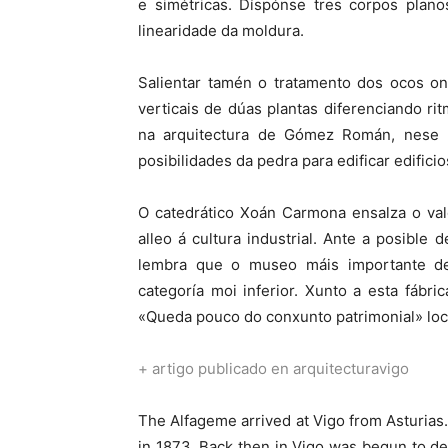
e simétricas. Díspónse tres corpos plan
linearidade da moldura.
Salientar tamén o tratamento dos ocos on
verticais de dúas plantas diferenciando ri
na arquitectura de Gómez Román, nese m
posibilidades da pedra para edificar edificio
O catedrático Xoán Carmona ensalza o va
alleo á cultura industrial. Ante a posible
lembra que o museo máis importante de R
categoría moi inferior. Xunto a esta fábri
«Queda pouco do conxunto patrimonial» lo
+ artigo publicado en arquitecturavigo
The Alfageme arrived at Vigo from Asturias
in 1873. Back then in Vigo was begun to de