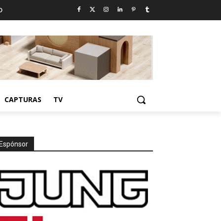
D
CAPTURAS
TV
Espónsor