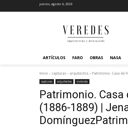
jueves, agosto 6, 2026
ARTÍCULOS
FARO
OBRAS
NASA
Inicio
capturas
arquitectos
Patrimonio. Casa de Fr
capturas
arquitectos
vivienda
Patrimonio. Casa 
(1886-1889) | Jen
Domínguez
Patrim