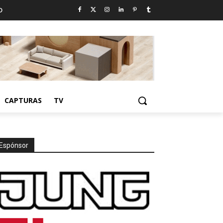
D
CAPTURAS
TV
Espónsor