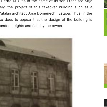
 Pedro M. Sitjá in the name of its son Francisco Sitjá
ely, the project of this takeover building such as a
atalan architect José Domènech i Estapá. Thus, in the
ce does to appear that the design of the building is
manded heights and flats by the owner.