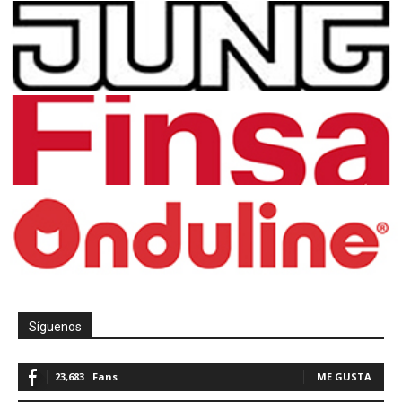
Síguenos
23,683
Fans
ME GUSTA