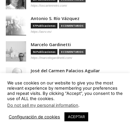
https://oscartenreiro.com/
Antonio S. Río Vázquez
57 Publicaciones
0 COMENTARIOS
https://asrv.es/
Marcelo Gardinetti
56 Publicaciones
0 COMENTARIOS
https://marcelogardinetti.com/
José del Carmen Palacios Aguilar
56 Publicaciones
0 COMENTARIOS
We use cookies on our website to give you the most
relevant experience by remembering your preferences
and repeat visits. By clicking “Accept”, you consent to the
Aldo G. Facho Dede
use of ALL the cookies.
51 Publicaciones
0 COMENTARIOS
Do not sell my personal information
.
2.1K
http://urbanistas.lat/
Configuración de cookies
ACEPTAR
Sergio de Miguel García