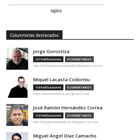
Columnistas destacados
Jorge Gorostiza
121 Publicaciones
0 COMENTARIOS
http://cinearquitecturaciudad.blogspot.com.es/
Miquel Lacasta Codorniu
113 Publicaciones
0 COMENTARIOS
https://axonometrica.wordpress.com/
José Ramón Hernández Correa
112 Publicaciones
0 COMENTARIOS
http://arquitectamoslocos.blogspot.com.es/
Miguel Ángel Díaz Camacho