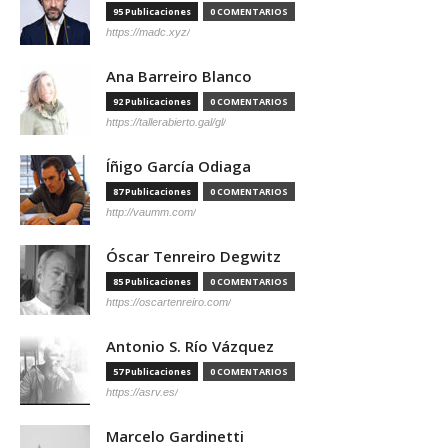
95 Publicaciones
0 COMENTARIOS
https://madc.xyz/
Ana Barreiro Blanco
92 Publicaciones
0 COMENTARIOS
https://tallerabierto.gal/gl/
Íñigo García Odiaga
87 Publicaciones
0 COMENTARIOS
http://vaumm.com/
Óscar Tenreiro Degwitz
85 Publicaciones
0 COMENTARIOS
https://oscartenreiro.com/
Antonio S. Río Vázquez
57 Publicaciones
0 COMENTARIOS
https://asrv.es/
Marcelo Gardinetti