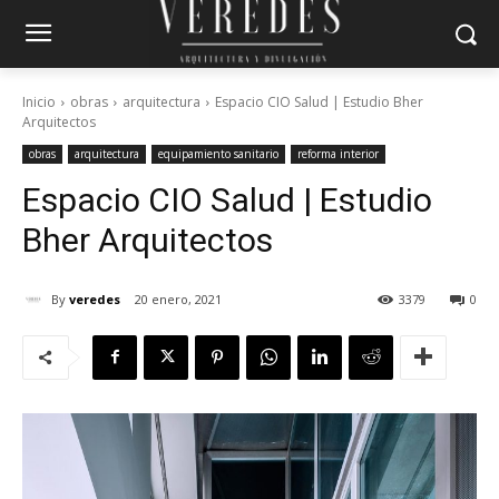
Inicio
obras
arquitectura
Espacio CIO Salud | Estudio Bher
Arquitectos
obras
arquitectura
equipamiento sanitario
reforma interior
Espacio CIO Salud | Estudio
Bher Arquitectos
By
veredes
20 enero, 2021
3379
0