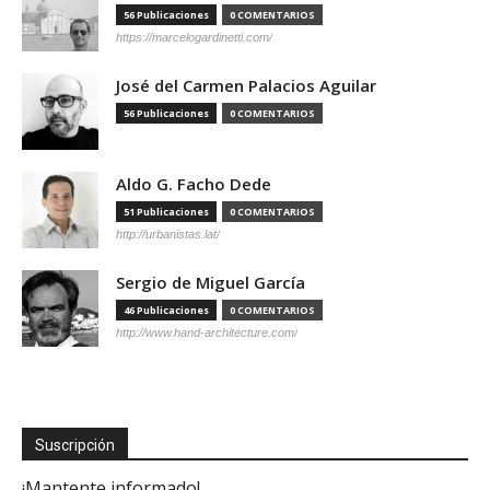
56 Publicaciones
0 COMENTARIOS
https://marcelogardinetti.com/
José del Carmen Palacios Aguilar
56 Publicaciones
0 COMENTARIOS
Aldo G. Facho Dede
51 Publicaciones
0 COMENTARIOS
http://urbanistas.lat/
Sergio de Miguel García
46 Publicaciones
0 COMENTARIOS
http://www.hand-architecture.com/
Suscripción