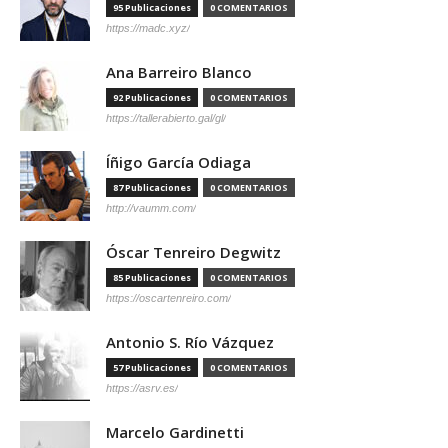
95 Publicaciones
0 COMENTARIOS
https://madc.xyz/
Ana Barreiro Blanco
92 Publicaciones
0 COMENTARIOS
https://tallerabierto.gal/gl/
Íñigo García Odiaga
87 Publicaciones
0 COMENTARIOS
http://vaumm.com/
Óscar Tenreiro Degwitz
85 Publicaciones
0 COMENTARIOS
https://oscartenreiro.com/
Antonio S. Río Vázquez
57 Publicaciones
0 COMENTARIOS
https://asrv.es/
Marcelo Gardinetti