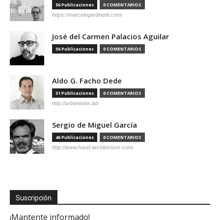
56 Publicaciones
0 COMENTARIOS
https://marcelogardinetti.com/
José del Carmen Palacios Aguilar
56 Publicaciones
0 COMENTARIOS
Aldo G. Facho Dede
51 Publicaciones
0 COMENTARIOS
http://urbanistas.lat/
Sergio de Miguel García
46 Publicaciones
0 COMENTARIOS
http://www.hand-architecture.com/
Suscripción