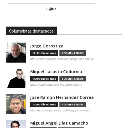
Columnistas destacados
Jorge Gorostiza
121 Publicaciones
0 COMENTARIOS
http://cinearquitecturaciudad.blogspot.com.es/
Miquel Lacasta Codorniu
113 Publicaciones
0 COMENTARIOS
https://axonometrica.wordpress.com/
José Ramón Hernández Correa
112 Publicaciones
0 COMENTARIOS
http://arquitectamoslocos.blogspot.com.es/
Miguel Ángel Díaz Camacho