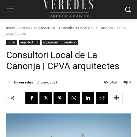
Inicio
obras
arquitectura
Consultori Local de La Canonja | CPVA
arquitectes
obras
arquitectura
equipamiento sanitario
Consultori Local de La
Canonja | CPVA arquitectes
By
veredes
2 junio, 2021
3469
0