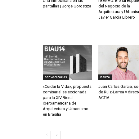
Una inmobiliaria en las
I BENAU. Bienal Españ
pantallas | Jorge Gorostiza
del Negocio de la
Arquitectura y Urbanis
Javier García Librero
convocatorias
baliza
«Cuidar la Vida», propuesta
Juan Carlos García, so
comisarial seleccionada
de Ruiz-Larrea y direct
para la XIV Bienal
ACTIA
Iberoamericana de
Arquitectura y Urbanismo
en Brasilia