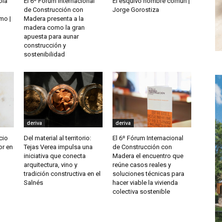
ola
El 6º Fórum Internacional
El esquivo hombre común |
de Construcción con
Jorge Gorostiza
mo |
Madera presenta a la
madera como la gran
apuesta para aunar
construcción y
sostenibilidad
deriva
deriva
cio
Del material al territorio:
El 6º Fórum Internacional
or en
Tejas Verea impulsa una
de Construcción con
iniciativa que conecta
Madera el encuentro que
arquitectura, vino y
reúne casos reales y
tradición constructiva en el
soluciones técnicas para
Salnés
hacer viable la vivienda
colectiva sostenible