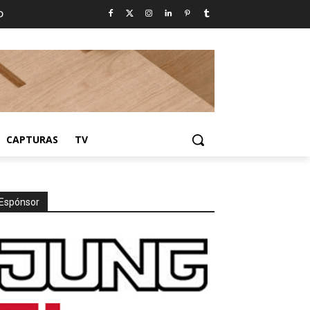
D
CAPTURAS
TV
Espónsor