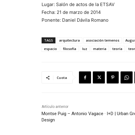
Lugar: Salón de actos de la ETSAV
Fecha: 21 de marzo de 2014
Ponente: Daniel Dávila Romano
TAGS
arquitectura
asociación temenos
Augu
espacio
filosofía
luz
materia
teoría
teor
Cuota
Artículo anterior
Montse Puig – Antonio Vagace · I+D | Urban G
Design