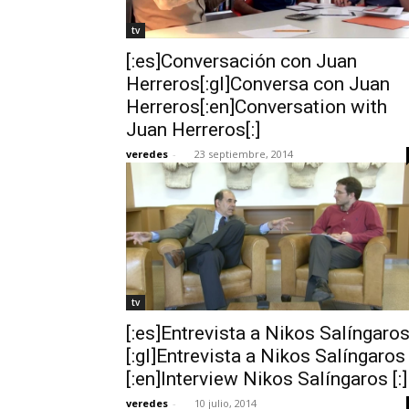
tv
[:es]Conversación con Juan
Herreros[:gl]Conversa con Juan
Herreros[:en]Conversation with
Juan Herreros[:]
veredes
-
23 septiembre, 2014
tv
[:es]Entrevista a Nikos Salíngaro
[:gl]Entrevista a Nikos Salíngaros
[:en]Interview Nikos Salíngaros [:]
veredes
-
10 julio, 2014