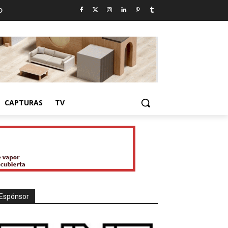
D
CAPTURAS
TV
Espónsor