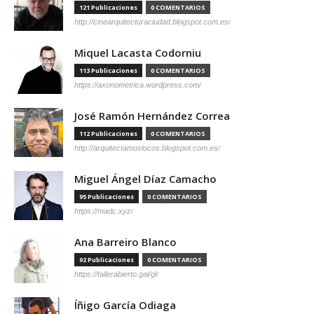
121 Publicaciones
0 COMENTARIOS
http://cinearquitecturaciudad.blogspot.com.es/
Miquel Lacasta Codorniu
113 Publicaciones
0 COMENTARIOS
https://axonometrica.wordpress.com/
José Ramón Hernández Correa
112 Publicaciones
0 COMENTARIOS
http://arquitectamoslocos.blogspot.com.es/
Miguel Ángel Díaz Camacho
95 Publicaciones
0 COMENTARIOS
https://madc.xyz/
Ana Barreiro Blanco
92 Publicaciones
0 COMENTARIOS
https://tallerabierto.gal/gl/
Íñigo García Odiaga