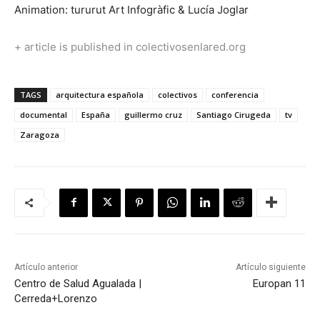
Animation: tururut Art Infogràfic & Lucía Joglar
+ article is published in colectivosenlared.org
TAGS
arquitectura española
colectivos
conferencia
documental
España
guillermo cruz
Santiago Cirugeda
tv
Zaragoza
Artículo anterior
Artículo siguiente
Centro de Salud Agualada |
Europan 11
Cerreda+Lorenzo