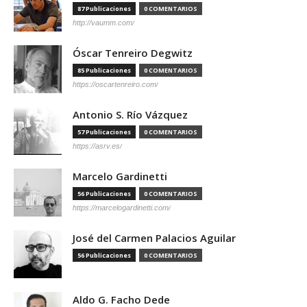
87 Publicaciones
0 COMENTARIOS
http://vaumm.com/
Óscar Tenreiro Degwitz
85 Publicaciones
0 COMENTARIOS
https://oscartenreiro.com/
Antonio S. Río Vázquez
57 Publicaciones
0 COMENTARIOS
https://asrv.es/
Marcelo Gardinetti
56 Publicaciones
0 COMENTARIOS
https://marcelogardinetti.com/
José del Carmen Palacios Aguilar
56 Publicaciones
0 COMENTARIOS
Aldo G. Facho Dede