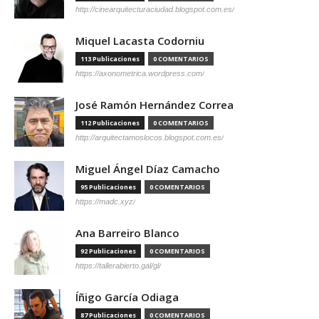
http://cinearquitecturaciudad.blogspot.com.es/
Miquel Lacasta Codorniu
113 Publicaciones
0 COMENTARIOS
https://axonometrica.wordpress.com/
José Ramón Hernández Correa
112 Publicaciones
0 COMENTARIOS
http://arquitectamoslocos.blogspot.com.es/
Miguel Ángel Díaz Camacho
95 Publicaciones
0 COMENTARIOS
https://madc.xyz/
Ana Barreiro Blanco
92 Publicaciones
0 COMENTARIOS
https://tallerabierto.gal/gl/
Íñigo García Odiaga
87 Publicaciones
0 COMENTARIOS