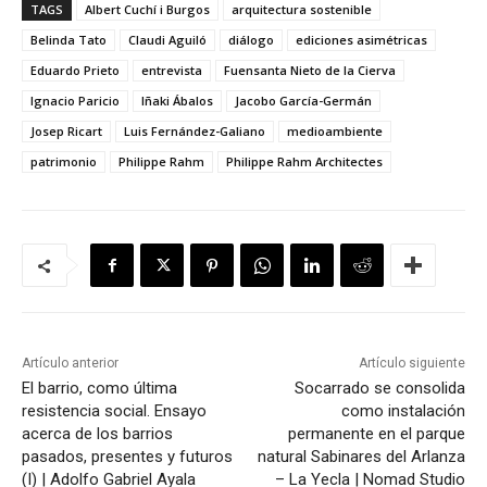
TAGS
Albert Cuchí i Burgos
arquitectura sostenible
Belinda Tato
Claudi Aguiló
diálogo
ediciones asimétricas
Eduardo Prieto
entrevista
Fuensanta Nieto de la Cierva
Ignacio Paricio
Iñaki Ábalos
Jacobo García-Germán
Josep Ricart
Luis Fernández-Galiano
medioambiente
patrimonio
Philippe Rahm
Philippe Rahm Architectes
Artículo anterior
Artículo siguiente
El barrio, como última
Socarrado se consolida
resistencia social. Ensayo
como instalación
acerca de los barrios
permanente en el parque
pasados, presentes y futuros
natural Sabinares del Arlanza
(I) | Adolfo Gabriel Ayala
– La Yecla | Nomad Studio