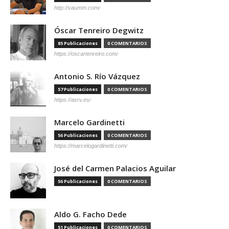
http://vaumm.com/
Óscar Tenreiro Degwitz
85 Publicaciones
0 COMENTARIOS
https://oscartenreiro.com/
Antonio S. Río Vázquez
57 Publicaciones
0 COMENTARIOS
https://asrv.es/
Marcelo Gardinetti
56 Publicaciones
0 COMENTARIOS
https://marcelogardinetti.com/
José del Carmen Palacios Aguilar
56 Publicaciones
0 COMENTARIOS
Aldo G. Facho Dede
51 Publicaciones
0 COMENTARIOS