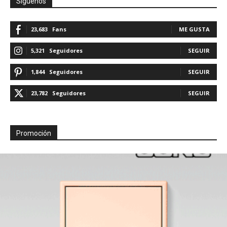
Síguenos
23,683
Fans
ME GUSTA
5,321
Seguidores
SEGUIR
1,844
Seguidores
SEGUIR
23,782
Seguidores
SEGUIR
Promoción