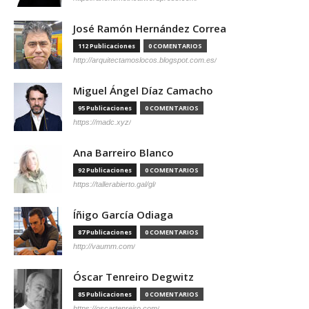
José Ramón Hernández Correa
112 Publicaciones
0 COMENTARIOS
http://arquitectamoslocos.blogspot.com.es/
Miguel Ángel Díaz Camacho
95 Publicaciones
0 COMENTARIOS
https://madc.xyz/
Ana Barreiro Blanco
92 Publicaciones
0 COMENTARIOS
https://tallerabierto.gal/gl/
Íñigo García Odiaga
87 Publicaciones
0 COMENTARIOS
http://vaumm.com/
Óscar Tenreiro Degwitz
85 Publicaciones
0 COMENTARIOS
https://oscartenreiro.com/