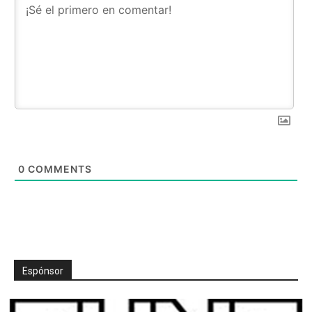
0
COMMENTS
Espónsor