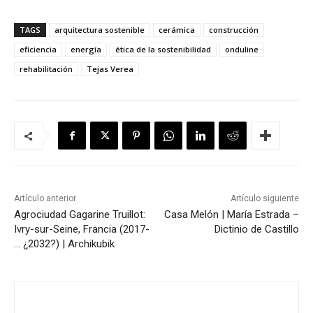
TAGS
arquitectura sostenible
cerámica
construcción
eficiencia
energía
ética de la sostenibilidad
onduline
rehabilitación
Tejas Verea
Artículo anterior
Artículo siguiente
Agrociudad Gagarine Truillot:
Casa Melón | María Estrada –
Ivry-sur-Seine, Francia (2017-
Dictinio de Castillo
… ¿2032?) | Archikubik