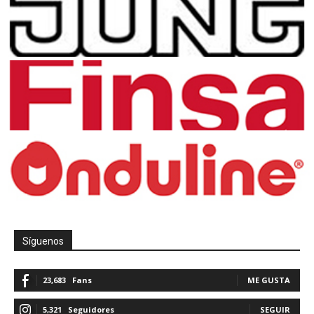
Síguenos
23,683
Fans
ME GUSTA
5,321
Seguidores
SEGUIR