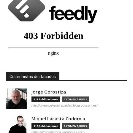
Columnistas destacados
Jorge Gorostiza
121 Publicaciones
0 COMENTARIOS
http://cinearquitecturaciudad.blogspot.com.es/
Miquel Lacasta Codorniu
113 Publicaciones
0 COMENTARIOS
https://axonometrica.wordpress.com/