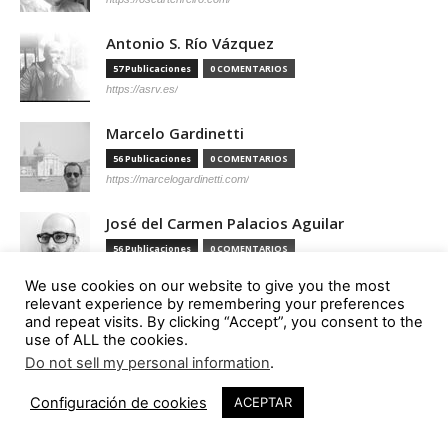
Antonio S. Río Vázquez
57 Publicaciones
0 COMENTARIOS
https://asrv.es/
Marcelo Gardinetti
56 Publicaciones
0 COMENTARIOS
https://marcelogardinetti.com/
José del Carmen Palacios Aguilar
56 Publicaciones
0 COMENTARIOS
We use cookies on our website to give you the most
relevant experience by remembering your preferences
Aldo G. Facho Dede
and repeat visits. By clicking “Accept”, you consent to the
use of ALL the cookies.
51 Publicaciones
0 COMENTARIOS
http://urbanistas.lat/
Do not sell my personal information
.
Sergio de Miguel García
Configuración de cookies
ACEPTAR
46 Publicaciones
0 COMENTARIOS