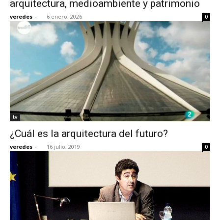
arquitectura, medioambiente y patrimonio
veredes
-
6 enero, 2026
0
[:]
tv
¿Cuál es la arquitectura del futuro?
veredes
-
16 julio, 2019
0