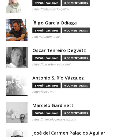
92 Publicaciones
0 COMENTARIOS
https://tallerabierto.gal/gl/
Íñigo García Odiaga
87 Publicaciones
0 COMENTARIOS
http://vaumm.com/
Óscar Tenreiro Degwitz
85 Publicaciones
0 COMENTARIOS
https://oscartenreiro.com/
Antonio S. Río Vázquez
57 Publicaciones
0 COMENTARIOS
https://asrv.es/
Marcelo Gardinetti
56 Publicaciones
0 COMENTARIOS
https://marcelogardinetti.com/
José del Carmen Palacios Aguilar