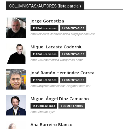
COLUMNISTAS/AUTORES (lista parcial)
Jorge Gorostiza
121 Publicaciones
0 COMENTARIOS
http://cinearquitecturaciudad.blogspot.com.es/
Miquel Lacasta Codorniu
113 Publicaciones
0 COMENTARIOS
https://axonometrica.wordpress.com/
José Ramón Hernández Correa
112 Publicaciones
0 COMENTARIOS
http://arquitectamoslocos.blogspot.com.es/
Miguel Ángel Díaz Camacho
95 Publicaciones
0 COMENTARIOS
https://madc.xyz/
Ana Barreiro Blanco