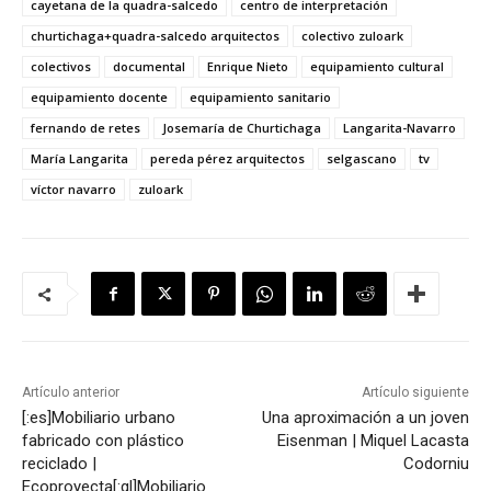
cayetana de la quadra-salcedo
centro de interpretación
churtichaga+quadra-salcedo arquitectos
colectivo zuloark
colectivos
documental
Enrique Nieto
equipamiento cultural
equipamiento docente
equipamiento sanitario
fernando de retes
Josemaría de Churtichaga
Langarita-Navarro
María Langarita
pereda pérez arquitectos
selgascano
tv
víctor navarro
zuloark
Artículo anterior
Artículo siguiente
[:es]Mobiliario urbano
Una aproximación a un joven
fabricado con plástico
Eisenman | Miquel Lacasta
reciclado |
Codorniu
Ecoproyecta[:gl]Mobiliario