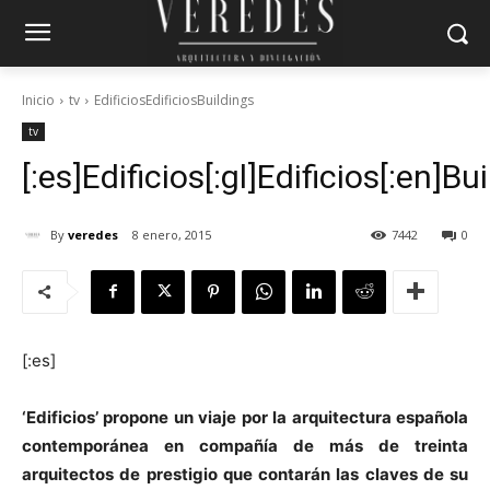
Inicio
tv
EdificiosEdificiosBuildings
tv
[:es]Edificios[:gl]Edificios[:en]Bui
By
veredes
8 enero, 2015
7442
0
[:es]
‘Edificios’ propone un viaje por la arquitectura española
contemporánea en compañía de más de treinta
arquitectos de prestigio que contarán las claves de su