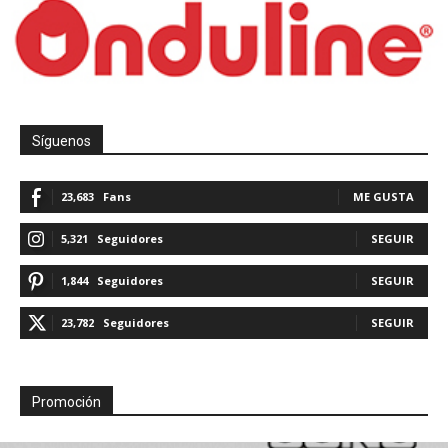
Síguenos
23,683
Fans
ME GUSTA
5,321
Seguidores
SEGUIR
1,844
Seguidores
SEGUIR
23,782
Seguidores
SEGUIR
Promoción