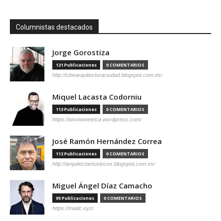
Columnistas destacados
Jorge Gorostiza
121 Publicaciones
0 COMENTARIOS
http://cinearquitecturaciudad.blogspot.com.es/
Miquel Lacasta Codorniu
113 Publicaciones
0 COMENTARIOS
https://axonometrica.wordpress.com/
José Ramón Hernández Correa
112 Publicaciones
0 COMENTARIOS
http://arquitectamoslocos.blogspot.com.es/
Miguel Ángel Díaz Camacho
95 Publicaciones
0 COMENTARIOS
https://madc.xyz/