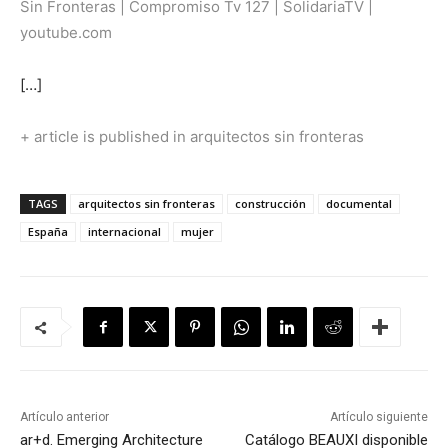
Sin Fronteras | Compromiso Tv 127 | SolidariaT
V
|
youtube.com
[…]
+ article is published in arquitectos sin fronteras
TAGS
arquitectos sin fronteras
construcción
documental
España
internacional
mujer
Artículo anterior
Artículo siguiente
ar+d. Emerging Architecture
Catálogo BEAUXI disponible