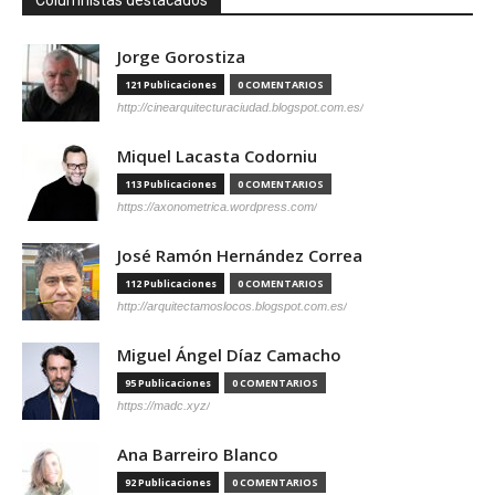
Jorge Gorostiza
121 Publicaciones
0 COMENTARIOS
http://cinearquitecturaciudad.blogspot.com.es/
Miquel Lacasta Codorniu
113 Publicaciones
0 COMENTARIOS
https://axonometrica.wordpress.com/
José Ramón Hernández Correa
112 Publicaciones
0 COMENTARIOS
http://arquitectamoslocos.blogspot.com.es/
Miguel Ángel Díaz Camacho
95 Publicaciones
0 COMENTARIOS
https://madc.xyz/
Ana Barreiro Blanco
92 Publicaciones
0 COMENTARIOS