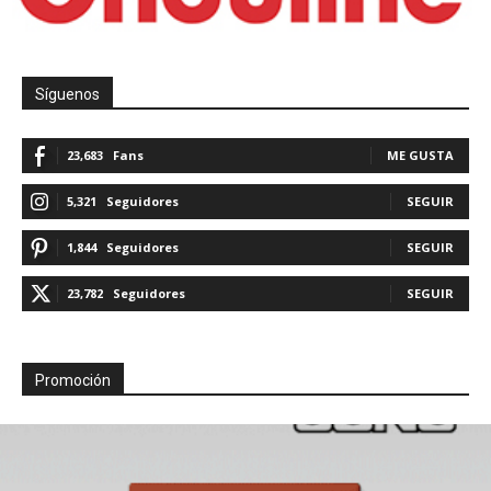
Síguenos
23,683
Fans
ME GUSTA
5,321
Seguidores
SEGUIR
1,844
Seguidores
SEGUIR
23,782
Seguidores
SEGUIR
Promoción