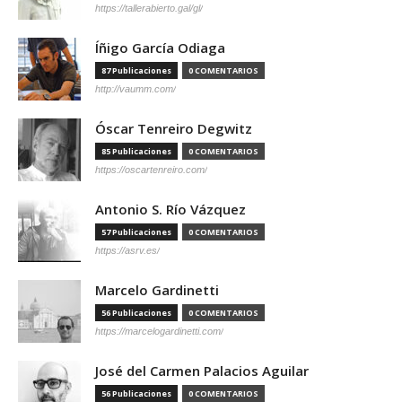
https://tallerabierto.gal/gl/
Íñigo García Odiaga
87 Publicaciones
0 COMENTARIOS
http://vaumm.com/
Óscar Tenreiro Degwitz
85 Publicaciones
0 COMENTARIOS
https://oscartenreiro.com/
Antonio S. Río Vázquez
57 Publicaciones
0 COMENTARIOS
https://asrv.es/
Marcelo Gardinetti
56 Publicaciones
0 COMENTARIOS
https://marcelogardinetti.com/
José del Carmen Palacios Aguilar
56 Publicaciones
0 COMENTARIOS