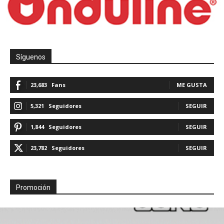
Síguenos
23,683
Fans
ME GUSTA
5,321
Seguidores
SEGUIR
1,844
Seguidores
SEGUIR
23,782
Seguidores
SEGUIR
Promoción