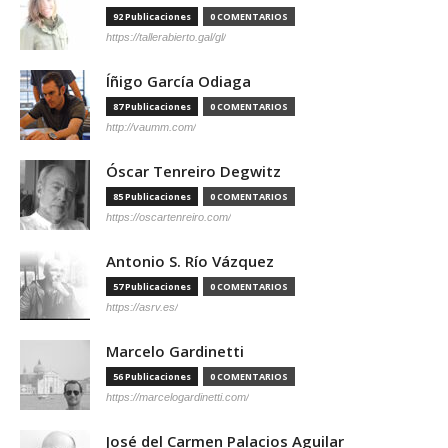
92 Publicaciones
0 COMENTARIOS
https://tallerabierto.gal/gl/
Íñigo García Odiaga
87 Publicaciones
0 COMENTARIOS
http://vaumm.com/
Óscar Tenreiro Degwitz
85 Publicaciones
0 COMENTARIOS
https://oscartenreiro.com/
Antonio S. Río Vázquez
57 Publicaciones
0 COMENTARIOS
https://asrv.es/
Marcelo Gardinetti
56 Publicaciones
0 COMENTARIOS
https://marcelogardinetti.com/
José del Carmen Palacios Aguilar