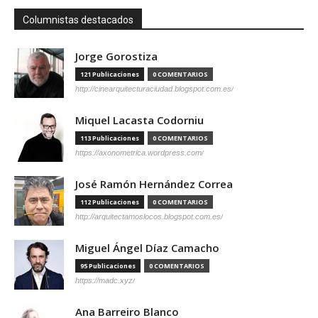
Columnistas destacados
Jorge Gorostiza
121 Publicaciones
0 COMENTARIOS
http://cinearquitecturaciudad.blogspot.com.es/
Miquel Lacasta Codorniu
113 Publicaciones
0 COMENTARIOS
https://axonometrica.wordpress.com/
José Ramón Hernández Correa
112 Publicaciones
0 COMENTARIOS
http://arquitectamoslocos.blogspot.com.es/
Miguel Ángel Díaz Camacho
95 Publicaciones
0 COMENTARIOS
https://madc.xyz/
Ana Barreiro Blanco