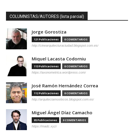
COLUMNISTAS/AUTORES (lista parcial)
Jorge Gorostiza
121 Publicaciones
0 COMENTARIOS
http://cinearquitecturaciudad.blogspot.com.es/
Miquel Lacasta Codorniu
113 Publicaciones
0 COMENTARIOS
https://axonometrica.wordpress.com/
José Ramón Hernández Correa
112 Publicaciones
0 COMENTARIOS
http://arquitectamoslocos.blogspot.com.es/
Miguel Ángel Díaz Camacho
95 Publicaciones
0 COMENTARIOS
https://madc.xyz/