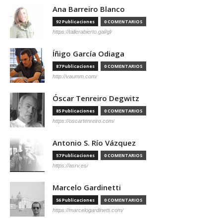
Ana Barreiro Blanco
92 Publicaciones
0 COMENTARIOS
https://tallerabierto.gal/gl/
Íñigo García Odiaga
87 Publicaciones
0 COMENTARIOS
http://vaumm.com/
Óscar Tenreiro Degwitz
85 Publicaciones
0 COMENTARIOS
https://oscartenreiro.com/
Antonio S. Río Vázquez
57 Publicaciones
0 COMENTARIOS
https://asrv.es/
Marcelo Gardinetti
56 Publicaciones
0 COMENTARIOS
https://marcelogardinetti.com/