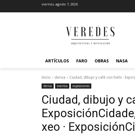
viernes, agosto 7, 2026
ARTÍCULOS
FARO
OBRAS
NASA
Inicio
deriva
Ciudad, dibujo y café con hielo · Expo
deriva
eventos
exposiciones
Ciudad, dibujo y c
Exposición
Cidade
xeo · Exposición
C