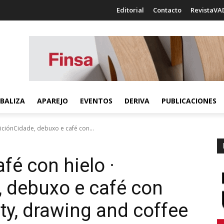
Editorial
Contacto
RevistaVA
BALIZA
APAREJO
EVENTOS
DERIVA
PUBLICACIONES
siciónCidade, debuxo e café con...
afé con hielo ·
, debuxo e café con
ity, drawing and coffee