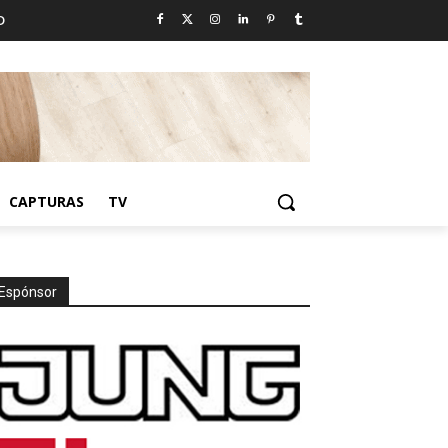
D
CAPTURAS
TV
Espónsor