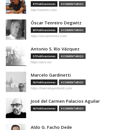
87 Publicaciones
0 COMENTARIOS
http://vaumm.com/
Óscar Tenreiro Degwitz
85 Publicaciones
0 COMENTARIOS
https://oscartenreiro.com/
Antonio S. Río Vázquez
57 Publicaciones
0 COMENTARIOS
https://asrv.es/
Marcelo Gardinetti
56 Publicaciones
0 COMENTARIOS
https://marcelogardinetti.com/
José del Carmen Palacios Aguilar
56 Publicaciones
0 COMENTARIOS
Aldo G. Facho Dede