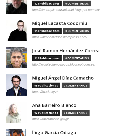
121 Publicaciones
0 COMENTARIOS
http://cinearquitecturaciudad.blogspot.com.es/
Miquel Lacasta Codorniu
113 Publicaciones
0 COMENTARIOS
https://axonometrica.wordpress.com/
José Ramón Hernández Correa
112 Publicaciones
0 COMENTARIOS
http://arquitectamoslocos.blogspot.com.es/
Miguel Ángel Díaz Camacho
95 Publicaciones
0 COMENTARIOS
https://madc.xyz/
Ana Barreiro Blanco
92 Publicaciones
0 COMENTARIOS
https://tallerabierto.gal/gl/
Íñigo García Odiaga