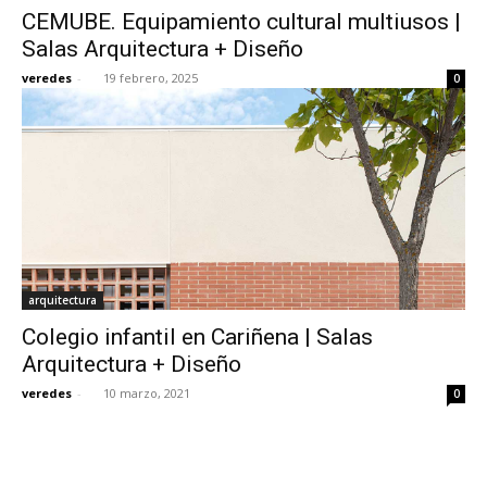
CEMUBE. Equipamiento cultural multiusos |
Salas Arquitectura + Diseño
veredes
-
19 febrero, 2025
0
[:]
arquitectura
Colegio infantil en Cariñena | Salas
Arquitectura + Diseño
veredes
-
10 marzo, 2021
0