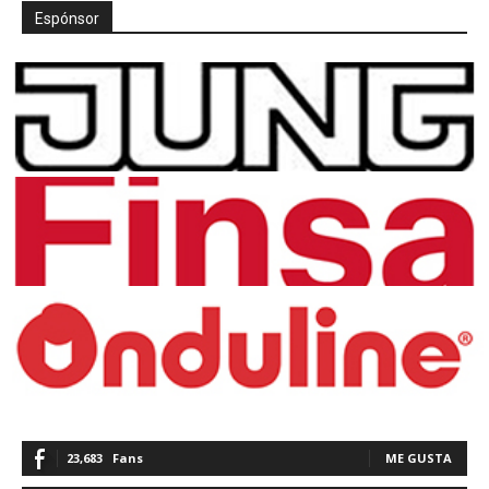
Espónsor
23,683
Fans
ME GUSTA