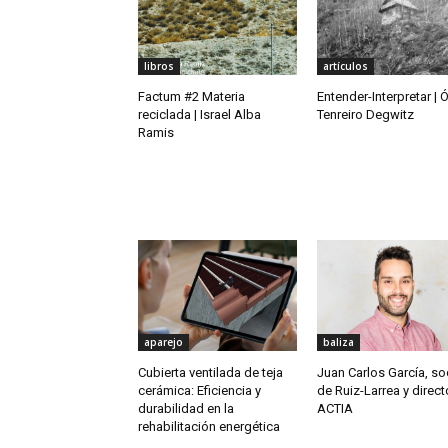
libros
artículos
Factum #2 Materia
Entender-Interpretar | 
reciclada | Israel Alba
Tenreiro Degwitz
Ramis
aparejo
baliza
Cubierta ventilada de teja
Juan Carlos García, so
cerámica: Eficiencia y
de Ruiz-Larrea y direct
durabilidad en la
ACTIA
rehabilitación energética