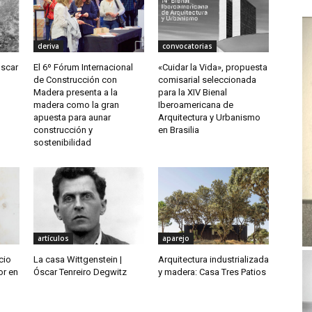
deriva
convocatorias
Óscar
El 6º Fórum Internacional
«Cuidar la Vida», propuesta
de Construcción con
comisarial seleccionada
Madera presenta a la
para la XIV Bienal
madera como la gran
Iberoamericana de
apuesta para aunar
Arquitectura y Urbanismo
construcción y
en Brasilia
sostenibilidad
artículos
aparejo
cio
La casa Wittgenstein |
Arquitectura industrializada
or en
Óscar Tenreiro Degwitz
y madera: Casa Tres Patios