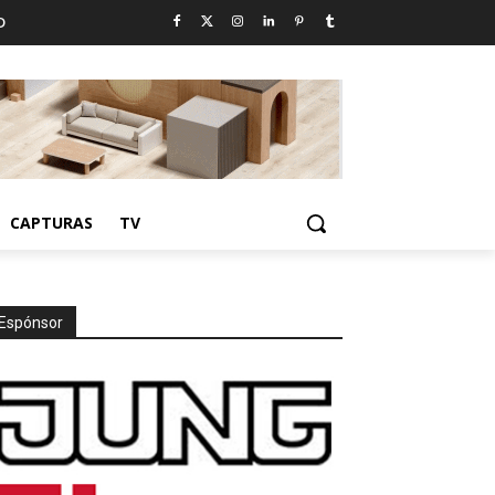
D
CAPTURAS
TV
Espónsor