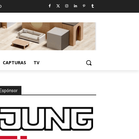
D
CAPTURAS
TV
Espónsor