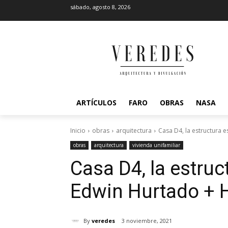
sábado, agosto 8, 2026
ARTÍCULOS
FARO
OBRAS
NASA
Inicio
obras
arquitectura
Casa D4, la estructura e
obras
arquitectura
vivienda unifamiliar
Casa D4, la estruct
Edwin Hurtado + 
By
veredes
3 noviembre, 2021