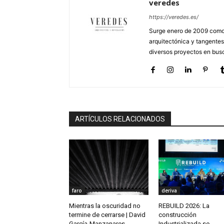
veredes
https://veredes.es/
Surge enero de 2009 como 
arquitectónica y tangentes
diversos proyectos en busc
ARTÍCULOS RELACIONADOS
faro
deriva
Mientras la oscuridad no
REBUILD 2026: La
termine de cerrarse | David
construcción
García-Manzanares
Industrializada se