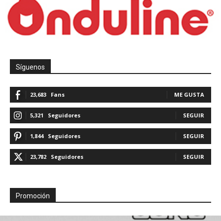
Síguenos
23,683
Fans
ME GUSTA
5,321
Seguidores
SEGUIR
1,844
Seguidores
SEGUIR
23,782
Seguidores
SEGUIR
Promoción