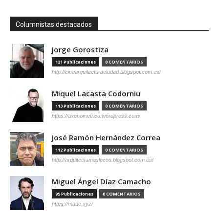
Columnistas destacados
Jorge Gorostiza
121 Publicaciones
0 COMENTARIOS
http://cinearquitecturaciudad.blogspot.com.es/
Miquel Lacasta Codorniu
113 Publicaciones
0 COMENTARIOS
https://axonometrica.wordpress.com/
José Ramón Hernández Correa
112 Publicaciones
0 COMENTARIOS
http://arquitectamoslocos.blogspot.com.es/
Miguel Ángel Díaz Camacho
95 Publicaciones
0 COMENTARIOS
https://madc.xyz/