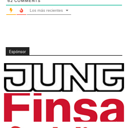
62
COMMENTS
Los más recientes
Espónsor