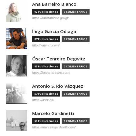
Ana Barreiro Blanco
92 Publicaciones
0 COMENTARIOS
https://tallerabierto.gal/gl/
Íñigo García Odiaga
87 Publicaciones
0 COMENTARIOS
http://vaumm.com/
Óscar Tenreiro Degwitz
85 Publicaciones
0 COMENTARIOS
https://oscartenreiro.com/
Antonio S. Río Vázquez
57 Publicaciones
0 COMENTARIOS
https://asrv.es/
Marcelo Gardinetti
56 Publicaciones
0 COMENTARIOS
https://marcelogardinetti.com/