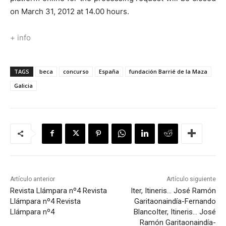
on March 31, 2012 at 14.00 hours.
+ info
TAGS
beca
concurso
España
fundación Barrié de la Maza
Galicia
Artículo anterior
Artículo siguiente
Revista Llámpara nº4
Revista
Iter, Itineris… José Ramón
Llámpara nº4
Revista
Garitaonaindía-Fernando
Llámpara nº4
Blanco
Iter, Itineris… José
Ramón Garitaonaindía-