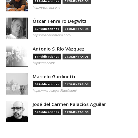
87 Publicaciones
0 COMENTARIOS
http://vaumm.com/
Óscar Tenreiro Degwitz
85 Publicaciones
0 COMENTARIOS
https://oscartenreiro.com/
Antonio S. Río Vázquez
57 Publicaciones
0 COMENTARIOS
https://asrv.es/
Marcelo Gardinetti
56 Publicaciones
0 COMENTARIOS
https://marcelogardinetti.com/
José del Carmen Palacios Aguilar
56 Publicaciones
0 COMENTARIOS