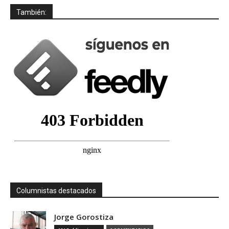
También:
Columnistas destacados
Jorge Gorostiza