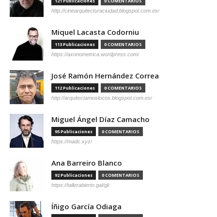
121 Publicaciones
0 COMENTARIOS
http://cinearquitecturaciudad.blogspot.com.es/
Miquel Lacasta Codorniu
113 Publicaciones
0 COMENTARIOS
https://axonometrica.wordpress.com/
José Ramón Hernández Correa
112 Publicaciones
0 COMENTARIOS
http://arquitectamoslocos.blogspot.com.es/
Miguel Ángel Díaz Camacho
95 Publicaciones
0 COMENTARIOS
https://madc.xyz/
Ana Barreiro Blanco
92 Publicaciones
0 COMENTARIOS
https://tallerabierto.gal/gl/
Íñigo García Odiaga