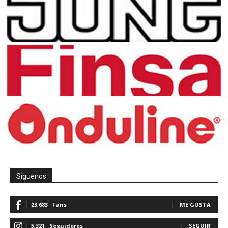
Síguenos
23,683
Fans
ME GUSTA
5,321
Seguidores
SEGUIR