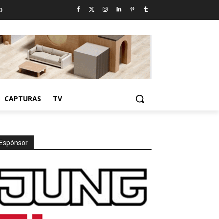
D
CAPTURAS
TV
Espónsor