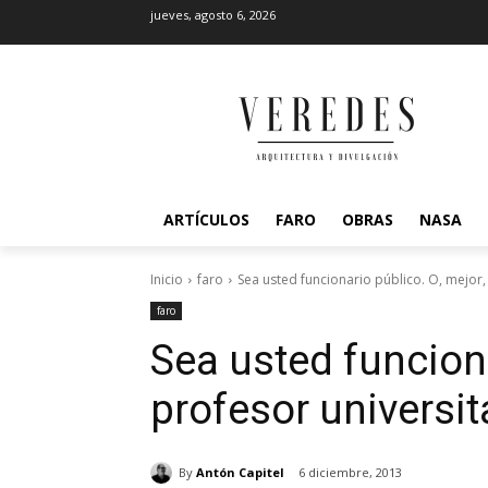
jueves, agosto 6, 2026
ARTÍCULOS
FARO
OBRAS
NASA
Inicio
faro
Sea usted funcionario público. O, mejor,
faro
Sea usted funciona
profesor universit
By
Antón Capitel
6 diciembre, 2013