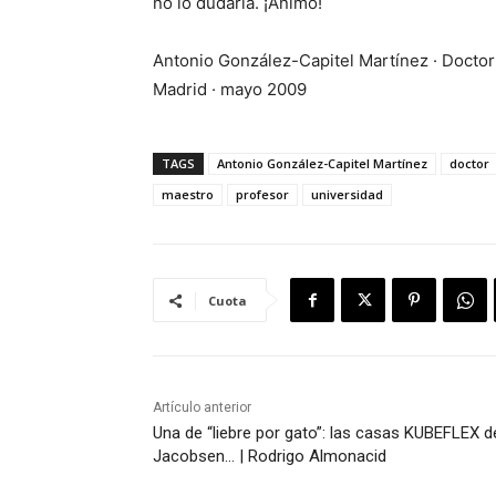
no lo dudaría. ¡Ánimo!
Antonio González-Capitel Martínez · Doctor
Madrid · mayo 2009
TAGS
Antonio González-Capitel Martínez
doctor
maestro
profesor
universidad
Cuota
Artículo anterior
Una de “liebre por gato”: las casas KUBEFLEX d
Jacobsen… | Rodrigo Almonacid