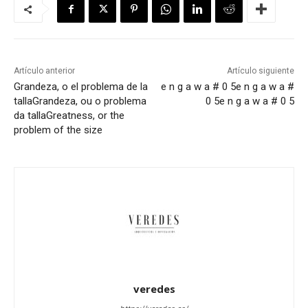
Artículo anterior
Artículo siguiente
Grandeza, o el problema de la
e n g a w a # 0 5
e n g a w a #
talla
Grandeza, ou o problema
0 5
e n g a w a # 0 5
da talla
Greatness, or the
problem of the size
veredes