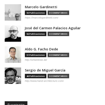
Marcelo Gardinetti
56 Publicaciones
0 COMENTARIOS
https://marcelogardinetti.com/
José del Carmen Palacios Aguilar
56 Publicaciones
0 COMENTARIOS
Aldo G. Facho Dede
51 Publicaciones
0 COMENTARIOS
http://urbanistas.lat/
Sergio de Miguel García
46 Publicaciones
0 COMENTARIOS
http://www.hand-architecture.com/
Suscripción