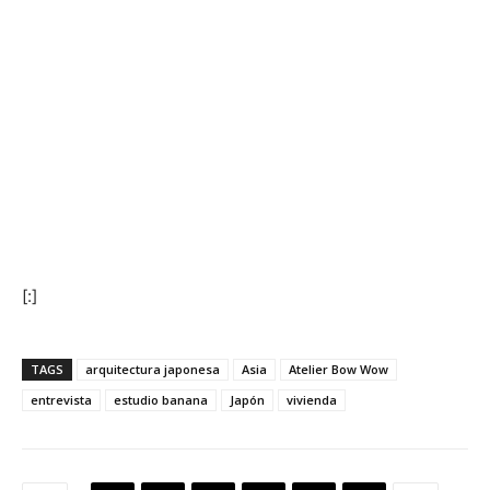
[:]
TAGS
arquitectura japonesa
Asia
Atelier Bow Wow
entrevista
estudio banana
Japón
vivienda