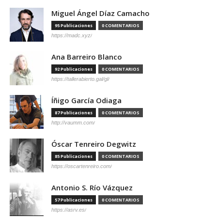
Miguel Ángel Díaz Camacho
95 Publicaciones
0 COMENTARIOS
https://madc.xyz/
Ana Barreiro Blanco
92 Publicaciones
0 COMENTARIOS
https://tallerabierto.gal/gl/
Íñigo García Odiaga
87 Publicaciones
0 COMENTARIOS
http://vaumm.com/
Óscar Tenreiro Degwitz
85 Publicaciones
0 COMENTARIOS
https://oscartenreiro.com/
Antonio S. Río Vázquez
57 Publicaciones
0 COMENTARIOS
https://asrv.es/