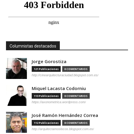
Columnistas destacados
Jorge Gorostiza
121 Publicaciones
0 COMENTARIOS
http://cinearquitecturaciudad.blogspot.com.es/
Miquel Lacasta Codorniu
113 Publicaciones
0 COMENTARIOS
https://axonometrica.wordpress.com/
José Ramón Hernández Correa
112 Publicaciones
0 COMENTARIOS
http://arquitectamoslocos.blogspot.com.es/