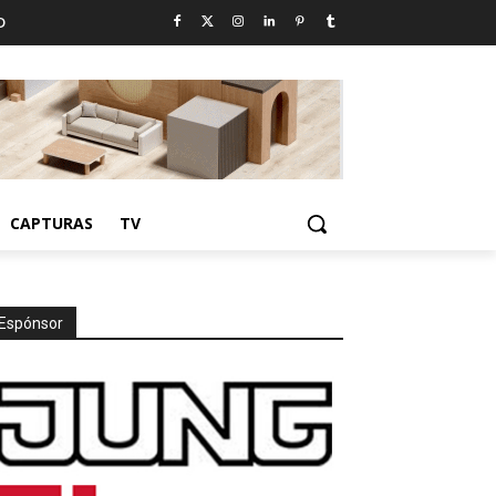
D
CAPTURAS
TV
Espónsor