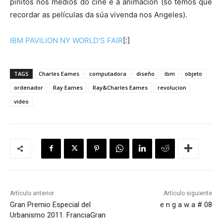
pinitos nos medios do cine e a animación (só temos que
recordar as películas da súa vivenda nos Angeles).
IBM PAVILION NY WORLD’S FAIR
[:]
TAGS
Charles Eames
computadora
diseño
ibm
objeto
ordenador
Ray Eames
Ray&Charles Eames
revolucion
video
Artículo anterior
Artículo siguiente
Gran Premio Especial del
e n g a w a # 08
Urbanismo 2011. Francia
Gran