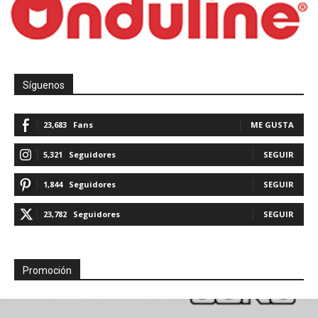
Síguenos
23,683
Fans
ME GUSTA
5,321
Seguidores
SEGUIR
1,844
Seguidores
SEGUIR
23,782
Seguidores
SEGUIR
Promoción