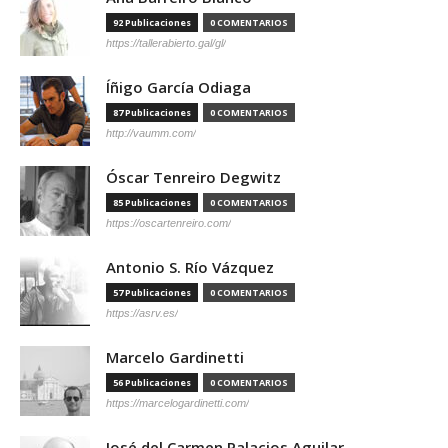
92 Publicaciones
0 COMENTARIOS
https://tallerabierto.gal/gl/
Íñigo García Odiaga
87 Publicaciones
0 COMENTARIOS
http://vaumm.com/
Óscar Tenreiro Degwitz
85 Publicaciones
0 COMENTARIOS
https://oscartenreiro.com/
Antonio S. Río Vázquez
57 Publicaciones
0 COMENTARIOS
https://asrv.es/
Marcelo Gardinetti
56 Publicaciones
0 COMENTARIOS
https://marcelogardinetti.com/
José del Carmen Palacios Aguilar