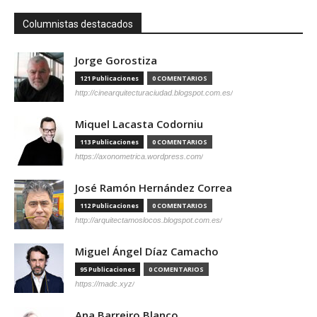
Columnistas destacados
Jorge Gorostiza
121 Publicaciones
0 COMENTARIOS
http://cinearquitecturaciudad.blogspot.com.es/
Miquel Lacasta Codorniu
113 Publicaciones
0 COMENTARIOS
https://axonometrica.wordpress.com/
José Ramón Hernández Correa
112 Publicaciones
0 COMENTARIOS
http://arquitectamoslocos.blogspot.com.es/
Miguel Ángel Díaz Camacho
95 Publicaciones
0 COMENTARIOS
https://madc.xyz/
Ana Barreiro Blanco