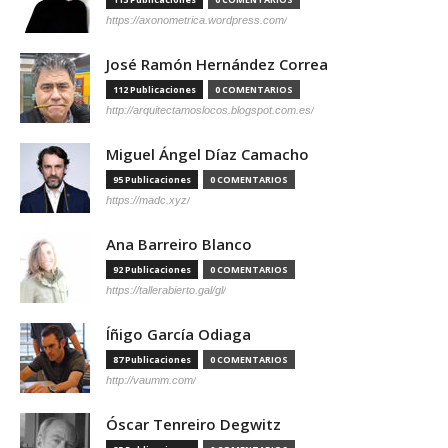
https://axonometrica.wordpress.com/
José Ramón Hernández Correa
112 Publicaciones
0 COMENTARIOS
http://arquitectamoslocos.blogspot.com.es/
Miguel Ángel Díaz Camacho
95 Publicaciones
0 COMENTARIOS
https://madc.xyz/
Ana Barreiro Blanco
92 Publicaciones
0 COMENTARIOS
https://tallerabierto.gal/gl/
Íñigo García Odiaga
87 Publicaciones
0 COMENTARIOS
http://vaumm.com/
Óscar Tenreiro Degwitz