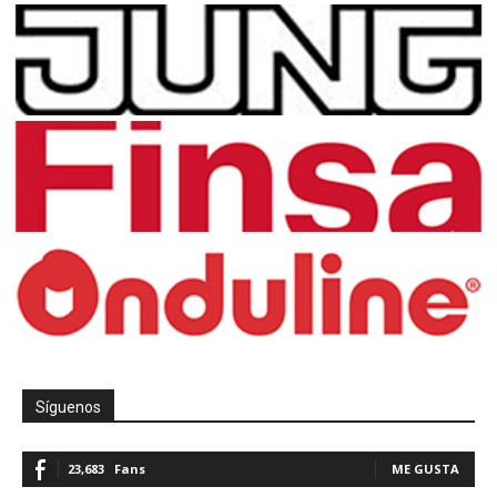
Síguenos
23,683
Fans
ME GUSTA