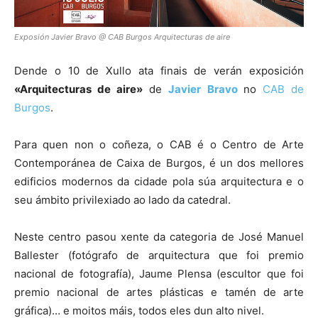
Exposión Javier Bravo @ CAB Burgos Arquitecturas de aire
Dende o 10 de Xullo ata finais de verán exposición
«A
rquitecturas d
e aire»
de
Javier
Bravo
no
CAB de
Burgos
.
Para quen non o coñeza, o CAB é o Centro de Arte
Contemporánea de Caixa de Burgos, é un dos mellores
edificios modernos da cidade pola súa arquitectura e o
seu ámbito privilexiado ao lado da catedral.
Neste centro pasou xente da categoria de José Manuel
Ballester (fotógrafo de arquitectura que foi premio
nacional de fotografía), Jaume Plensa (escultor que foi
premio nacional de artes plásticas e tamén de arte
gráfica)… e moitos máis, todos eles dun alto nivel.