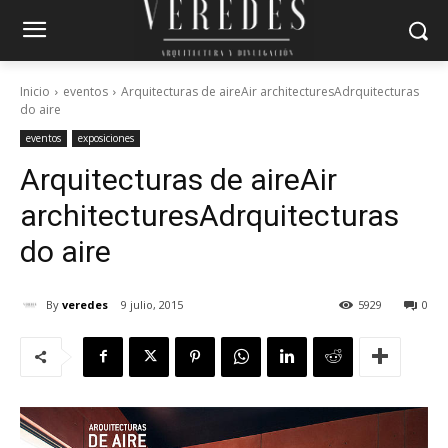
Inicio
eventos
Arquitecturas de aireAir architecturesAdrquitecturas
do aire
eventos
exposiciones
Arquitecturas de aire
Air
architectures
Adrquitecturas
do aire
By
veredes
9 julio, 2015
5929
0