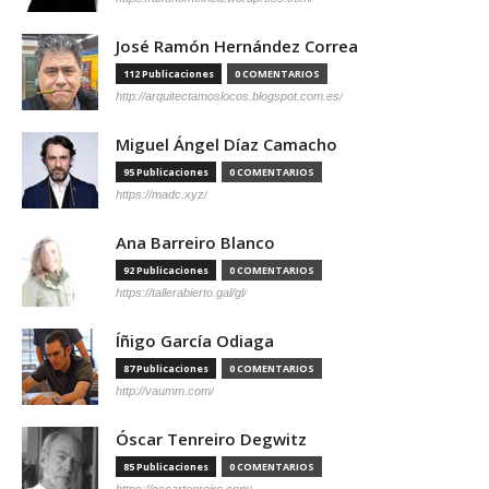
José Ramón Hernández Correa
112 Publicaciones
0 COMENTARIOS
http://arquitectamoslocos.blogspot.com.es/
Miguel Ángel Díaz Camacho
95 Publicaciones
0 COMENTARIOS
https://madc.xyz/
Ana Barreiro Blanco
92 Publicaciones
0 COMENTARIOS
https://tallerabierto.gal/gl/
Íñigo García Odiaga
87 Publicaciones
0 COMENTARIOS
http://vaumm.com/
Óscar Tenreiro Degwitz
85 Publicaciones
0 COMENTARIOS