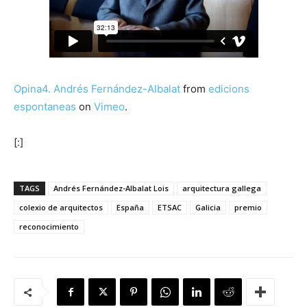
Opina4. Andrés Fernández-Albalat
from
edicions
espontaneas
on
Vimeo
.
[:]
TAGS
Andrés Fernández-Albalat Lois
arquitectura gallega
colexio de arquitectos
España
ETSAC
Galicia
premio
reconocimiento