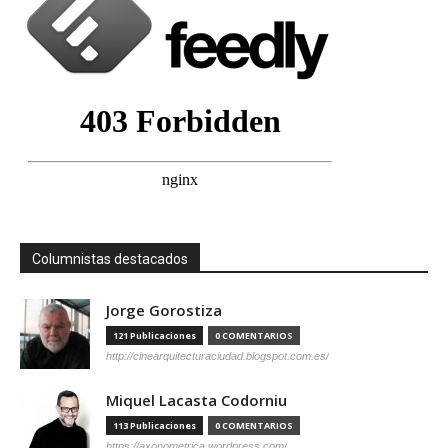
Columnistas destacados
Jorge Gorostiza
121 Publicaciones
0 COMENTARIOS
http://cinearquitecturaciudad.blogspot.com.es/
Miquel Lacasta Codorniu
113 Publicaciones
0 COMENTARIOS
https://axonometrica.wordpress.com/