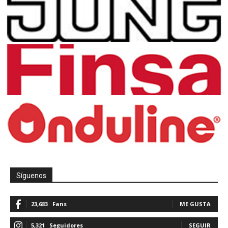
Síguenos
23,683
Fans
ME GUSTA
5,321
Seguidores
SEGUIR