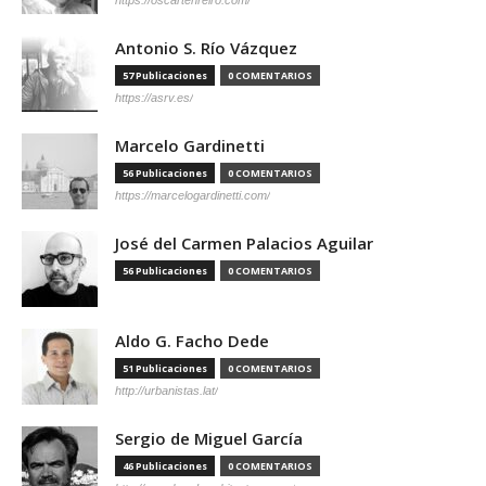
https://oscartenreiro.com/
Antonio S. Río Vázquez
57 Publicaciones
0 COMENTARIOS
https://asrv.es/
Marcelo Gardinetti
56 Publicaciones
0 COMENTARIOS
https://marcelogardinetti.com/
José del Carmen Palacios Aguilar
56 Publicaciones
0 COMENTARIOS
Aldo G. Facho Dede
51 Publicaciones
0 COMENTARIOS
http://urbanistas.lat/
Sergio de Miguel García
46 Publicaciones
0 COMENTARIOS