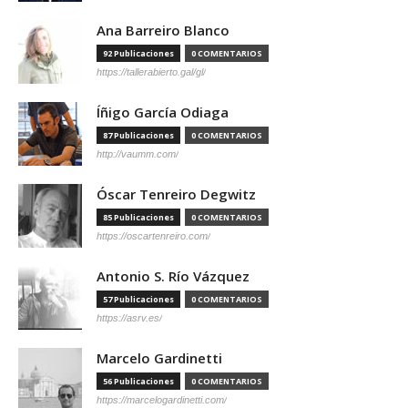
Ana Barreiro Blanco
92 Publicaciones
0 COMENTARIOS
https://tallerabierto.gal/gl/
Íñigo García Odiaga
87 Publicaciones
0 COMENTARIOS
http://vaumm.com/
Óscar Tenreiro Degwitz
85 Publicaciones
0 COMENTARIOS
https://oscartenreiro.com/
Antonio S. Río Vázquez
57 Publicaciones
0 COMENTARIOS
https://asrv.es/
Marcelo Gardinetti
56 Publicaciones
0 COMENTARIOS
https://marcelogardinetti.com/