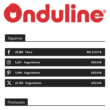
Síguenos
23,683
Fans
ME GUSTA
5,321
Seguidores
SEGUIR
1,844
Seguidores
SEGUIR
23,782
Seguidores
SEGUIR
Promoción