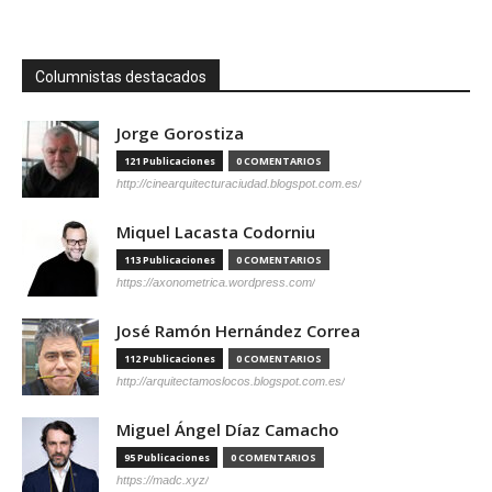
Columnistas destacados
Jorge Gorostiza
121 Publicaciones
0 COMENTARIOS
http://cinearquitecturaciudad.blogspot.com.es/
Miquel Lacasta Codorniu
113 Publicaciones
0 COMENTARIOS
https://axonometrica.wordpress.com/
José Ramón Hernández Correa
112 Publicaciones
0 COMENTARIOS
http://arquitectamoslocos.blogspot.com.es/
Miguel Ángel Díaz Camacho
95 Publicaciones
0 COMENTARIOS
https://madc.xyz/