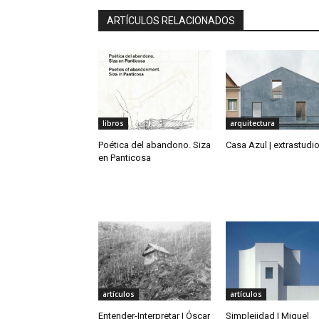
ARTÍCULOS RELACIONADOS
libros
arquitectura
Poética del abandono. Siza
Casa Azul | extrastudi
en Panticosa
artículos
artículos
Entender-Interpretar | Óscar
Simplejidad | Miquel