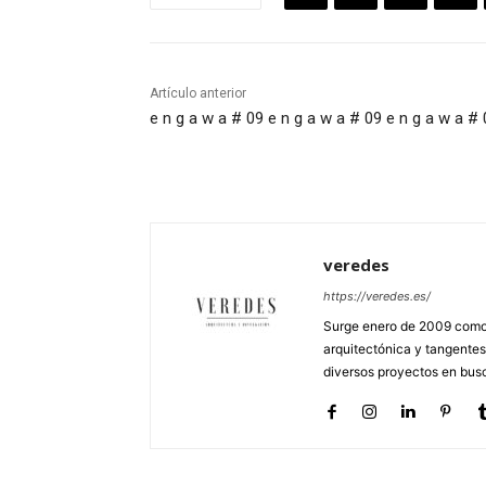
Artículo anterior
e n g a w a # 09
e n g a w a # 09
e n g a w a # 
veredes
https://veredes.es/
Surge enero de 2009 como 
arquitectónica y tangentes
diversos proyectos en busc