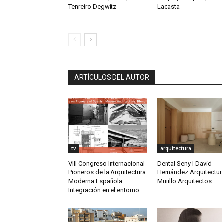
Tenreiro Degwitz
Lacasta
ARTÍCULOS DEL AUTOR
tv
arquitectura
VIII Congreso Internacional
Dental Seny | David
Pioneros de la Arquitectura
Hernández Arquitectur
Moderna Española:
Murillo Arquitectos
Integración en el entorno