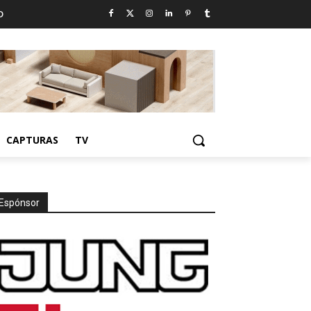
D
CAPTURAS
TV
Espónsor