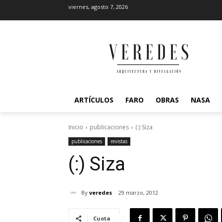
viernes, agosto 7, 2026
ARTÍCULOS
FARO
OBRAS
NASA
Inicio
publicaciones
(:) Siza
publicaciones
revistas
(:) Siza
By
veredes
29 marzo, 2012
Cuota