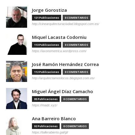
Jorge Gorostiza
121 Publicaciones
0 COMENTARIOS
http://cinearquitecturaciudad.blogspot.com.es/
Miquel Lacasta Codorniu
113 Publicaciones
0 COMENTARIOS
https://axonometrica.wordpress.com/
José Ramón Hernández Correa
112 Publicaciones
0 COMENTARIOS
http://arquitectamoslocos.blogspot.com.es/
Miguel Ángel Díaz Camacho
95 Publicaciones
0 COMENTARIOS
https://madc.xyz/
Ana Barreiro Blanco
92 Publicaciones
0 COMENTARIOS
https://tallerabierto.gal/gl/