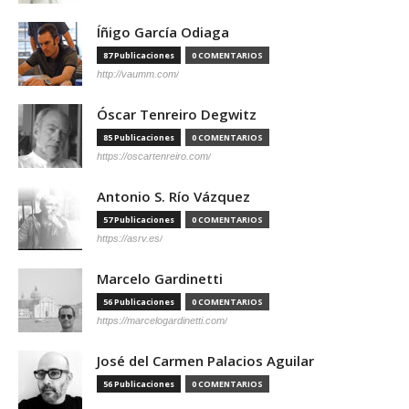
Íñigo García Odiaga
87 Publicaciones
0 COMENTARIOS
http://vaumm.com/
Óscar Tenreiro Degwitz
85 Publicaciones
0 COMENTARIOS
https://oscartenreiro.com/
Antonio S. Río Vázquez
57 Publicaciones
0 COMENTARIOS
https://asrv.es/
Marcelo Gardinetti
56 Publicaciones
0 COMENTARIOS
https://marcelogardinetti.com/
José del Carmen Palacios Aguilar
56 Publicaciones
0 COMENTARIOS