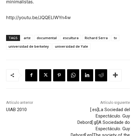
minimalístas.
http://youtu.be/JQQELlWYn4w
TAGS
arte
documental
escultura
Richard Serra
tv
universidad de berkeley
universidad de Yale
Artículo anterior
Artículo siguiente
UIAB 2010
[:es]La Sociedad del
Espectáculo. Guy
Debord[:gl]A Sociedade do
Espectáculo. Guy
Debord[:en]The society of the