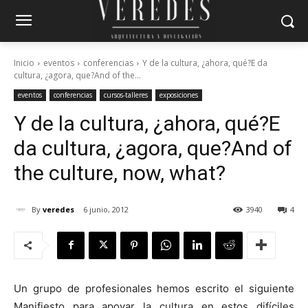
Inicio
eventos
conferencias
Y de la cultura, ¿ahora, qué?E da
cultura, ¿agora, que?And of the...
eventos
conferencias
cursos-talleres
exposiciones
Y de la cultura, ¿ahora, qué?
E
da cultura, ¿agora, que?
And of
the culture, now, what?
By
veredes
6 junio, 2012
3940
4
Un grupo de profesionales hemos escrito el siguiente
Manifiesto para apoyar la cultura en estos difíciles