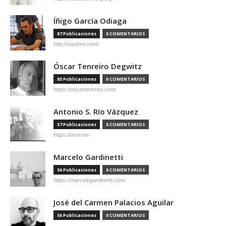
Íñigo García Odiaga
87 Publicaciones
0 COMENTARIOS
http://vaumm.com/
Óscar Tenreiro Degwitz
85 Publicaciones
0 COMENTARIOS
https://oscartenreiro.com/
Antonio S. Río Vázquez
57 Publicaciones
0 COMENTARIOS
https://asrv.es/
Marcelo Gardinetti
56 Publicaciones
0 COMENTARIOS
https://marcelogardinetti.com/
José del Carmen Palacios Aguilar
56 Publicaciones
0 COMENTARIOS