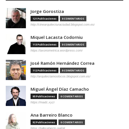
Jorge Gorostiza
121 Publicaciones
0 COMENTARIOS
http://cinearquitecturaciudad.blogspot.com.es/
Miquel Lacasta Codorniu
113 Publicaciones
0 COMENTARIOS
https://axonometrica.wordpress.com/
José Ramón Hernández Correa
112 Publicaciones
0 COMENTARIOS
http://arquitectamoslocos.blogspot.com.es/
Miguel Ángel Díaz Camacho
95 Publicaciones
0 COMENTARIOS
https://madc.xyz/
Ana Barreiro Blanco
92 Publicaciones
0 COMENTARIOS
https://tallerabierto.gal/gl/