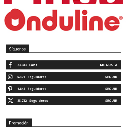
Síguenos
23,683
Fans
ME GUSTA
5,321
Seguidores
SEGUIR
1,844
Seguidores
SEGUIR
23,782
Seguidores
SEGUIR
Promoción