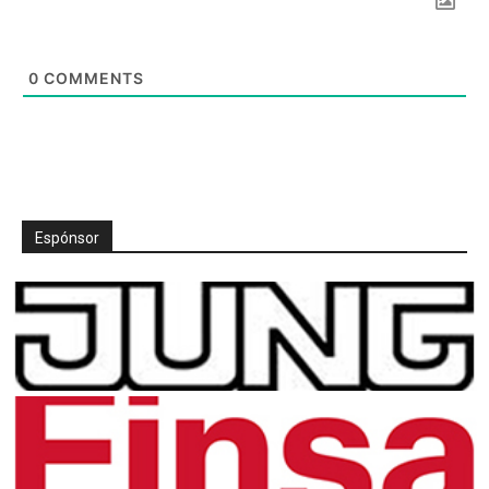
0
COMMENTS
Espónsor