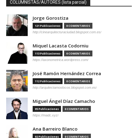
COLUMNISTAS/AUTORES (lista parcial)
Jorge Gorostiza
121 Publicaciones
0 COMENTARIOS
http://cinearquitecturaciudad.blogspot.com.es/
Miquel Lacasta Codorniu
113 Publicaciones
0 COMENTARIOS
https://axonometrica.wordpress.com/
José Ramón Hernández Correa
112 Publicaciones
0 COMENTARIOS
http://arquitectamoslocos.blogspot.com.es/
Miguel Ángel Díaz Camacho
95 Publicaciones
0 COMENTARIOS
https://madc.xyz/
Ana Barreiro Blanco
92 Publicaciones
0 COMENTARIOS