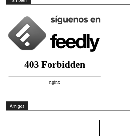
También:
Amigos