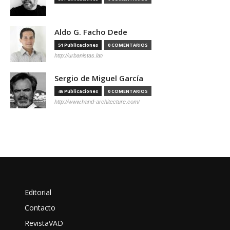
Aldo G. Facho Dede
51 Publicaciones
0 COMENTARIOS
http://urbanistas.lat/
Sergio de Miguel García
46 Publicaciones
0 COMENTARIOS
http://www.hand-architecture.com/
Editorial
Contacto
RevistaVAD