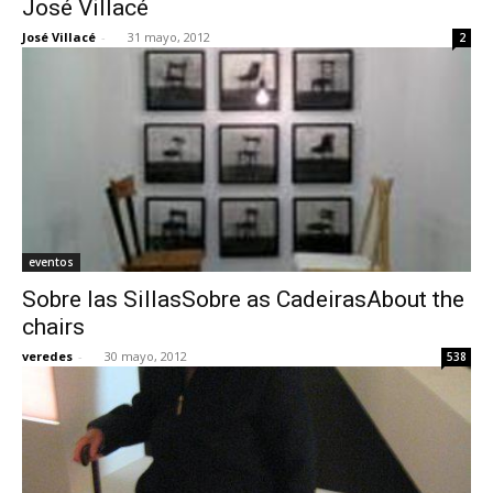
José Villacé
José Villacé
-
31 mayo, 2012
2
[:]
eventos
Sobre las SillasSobre as CadeirasAbout the
chairs
veredes
-
30 mayo, 2012
538