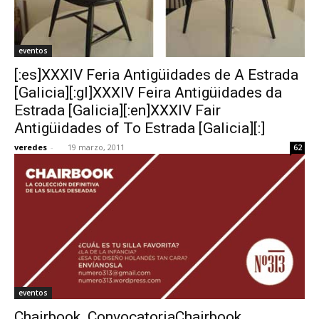
eventos
[:es]XXXIV Feria Antigüidades de A Estrada
[Galicia][:gl]XXXIV Feira Antigüidades da
Estrada [Galicia][:en]XXXIV Fair
Antigüidades of To Estrada [Galicia][:]
veredes
-
19 marzo, 2011
62
eventos
Chairbook. ConvocatoriaChairbook.