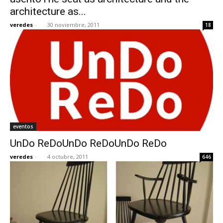
architecture as...
veredes
-
30 noviembre, 2011
18
eventos
UnDo ReDoUnDo ReDoUnDo ReDo
veredes
-
4 octubre, 2011
646