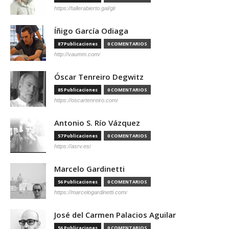
https://tallerabierto.gal/gl/
Íñigo García Odiaga
87 Publicaciones
0 COMENTARIOS
http://vaumm.com/
Óscar Tenreiro Degwitz
85 Publicaciones
0 COMENTARIOS
https://oscartenreiro.com/
Antonio S. Río Vázquez
57 Publicaciones
0 COMENTARIOS
https://asrv.es/
Marcelo Gardinetti
56 Publicaciones
0 COMENTARIOS
https://marcelogardinetti.com/
José del Carmen Palacios Aguilar
56 Publicaciones
0 COMENTARIOS