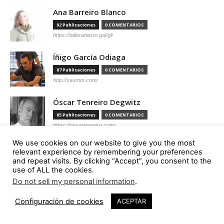
Ana Barreiro Blanco
92 Publicaciones
0 COMENTARIOS
https://tallerabierto.gal/gl/
Íñigo García Odiaga
87 Publicaciones
0 COMENTARIOS
http://vaumm.com/
Óscar Tenreiro Degwitz
85 Publicaciones
0 COMENTARIOS
https://oscartenreiro.com/
We use cookies on our website to give you the most
Antonio S. Río Vázquez
relevant experience by remembering your preferences
and repeat visits. By clicking “Accept”, you consent to the
57 Publicaciones
0 COMENTARIOS
use of ALL the cookies.
https://asrv.es/
Do not sell my personal information
.
Marcelo Gardinetti
Configuración de cookies
ACEPTAR
56 Publicaciones
0 COMENTARIOS
https://marcelogardinetti.com/