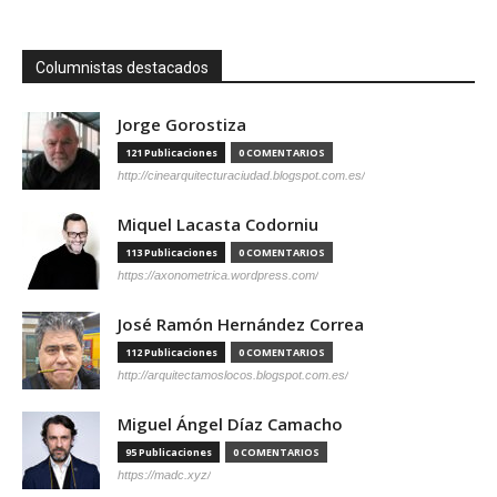
Columnistas destacados
Jorge Gorostiza
121 Publicaciones
0 COMENTARIOS
http://cinearquitecturaciudad.blogspot.com.es/
Miquel Lacasta Codorniu
113 Publicaciones
0 COMENTARIOS
https://axonometrica.wordpress.com/
José Ramón Hernández Correa
112 Publicaciones
0 COMENTARIOS
http://arquitectamoslocos.blogspot.com.es/
Miguel Ángel Díaz Camacho
95 Publicaciones
0 COMENTARIOS
https://madc.xyz/