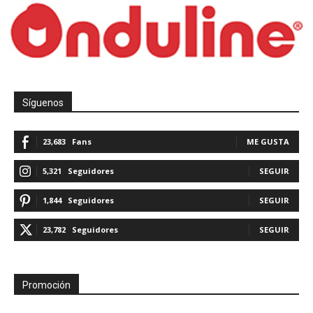
Síguenos
23,683
Fans
ME GUSTA
5,321
Seguidores
SEGUIR
1,844
Seguidores
SEGUIR
23,782
Seguidores
SEGUIR
Promoción