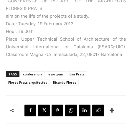
“CONFERENCE OF POCKET” OF THE ARCHITECTS
FLORES & PRATS
aim on the life of the projects of a study.
Date: Tuesday, 19 February 2013
Hour: 19.00 h
Place: Upper Technical School of Architecture of the
Universitat International of Catalonia (ESARQ-UIC).
Classroom Magna -C/ Immaculada, 22, 08017 Barcelona
TAGS
conferencia
esarq-uic
Eva Prats
Flores Prats arquitectes
Ricardo Flores