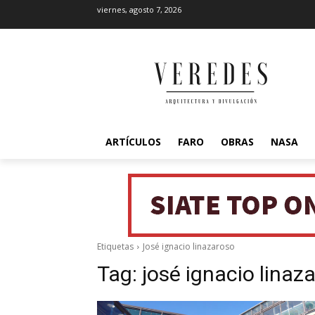
viernes, agosto 7, 2026
ARTÍCULOS
FARO
OBRAS
NASA
Etiquetas
José ignacio linazaroso
Tag:
josé ignacio linaz