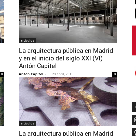
artículos
d
La arquitectura pública en Madrid
y en el inicio del siglo XXI (VI) |
Antón Capitel
Antón Capitel
-
20 abril, 2015
0
0
artículos
d
La arquitectura pública en Madrid