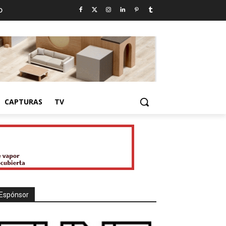
D
CAPTURAS
TV
Espónsor