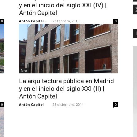
y en el inicio del siglo XXI (IV) |
Antón Capitel
Antón Capitel
-
23 febrero, 2015
0
0
faro
d
La arquitectura pública en Madrid
y en el inicio del siglo XXI (II) |
Antón Capitel
Antón Capitel
-
26 diciembre, 2014
0
0