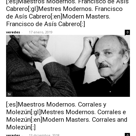
[:es]Maestros Modernos. Francisco de Asís
Cabrero[:gl]Mestres Modernos. Francisco
de Asís Cabrero[:en]Modern Masters.
Francisco de Asís Cabrero[:]
veredes
-
17 enero, 2019
0
tv
[:es]Maestros Modernos. Corrales y
Molezún[:gl]Mestres Modernos. Corrales e
Molezún[:en]Modern Masters. Corrales and
Molezún[:]
veredes
-
13 diciembre, 2018
0