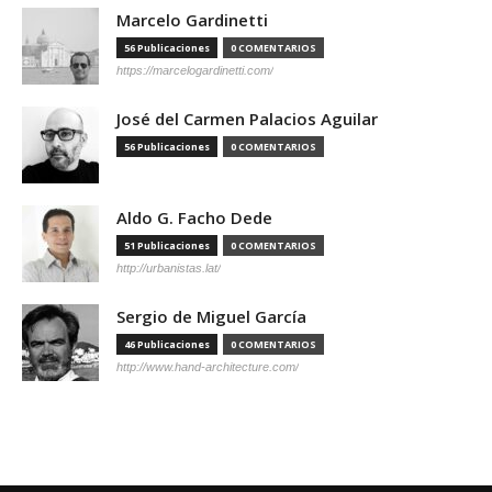
Marcelo Gardinetti
56 Publicaciones
0 COMENTARIOS
https://marcelogardinetti.com/
José del Carmen Palacios Aguilar
56 Publicaciones
0 COMENTARIOS
Aldo G. Facho Dede
51 Publicaciones
0 COMENTARIOS
http://urbanistas.lat/
Sergio de Miguel García
46 Publicaciones
0 COMENTARIOS
http://www.hand-architecture.com/