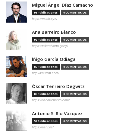
Miguel Ángel Díaz Camacho
95 Publicaciones
0 COMENTARIOS
https://madc.xyz/
Ana Barreiro Blanco
92 Publicaciones
0 COMENTARIOS
https://tallerabierto.gal/gl/
Íñigo García Odiaga
87 Publicaciones
0 COMENTARIOS
http://vaumm.com/
Óscar Tenreiro Degwitz
85 Publicaciones
0 COMENTARIOS
https://oscartenreiro.com/
Antonio S. Río Vázquez
57 Publicaciones
0 COMENTARIOS
https://asrv.es/