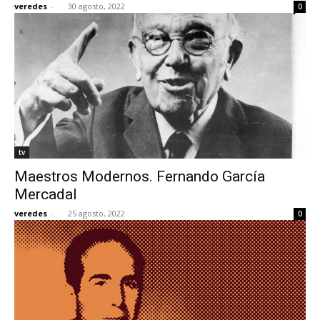
veredes
-
30 agosto, 2022
0
[:]
tv
Maestros Modernos. Fernando García
Mercadal
veredes
-
25 agosto, 2022
0