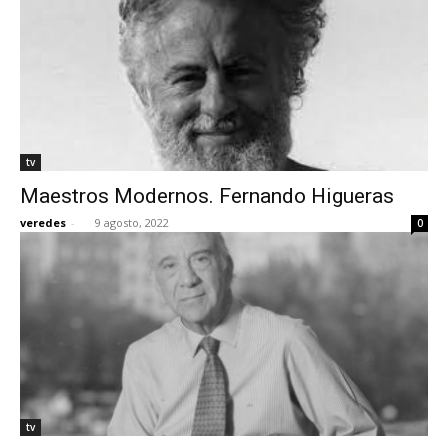
tv
Maestros Modernos. Fernando Higueras
veredes
-
9 agosto, 2022
0
tv