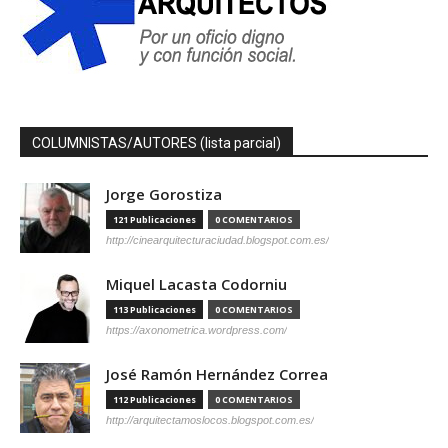
COLUMNISTAS/AUTORES (lista parcial)
Jorge Gorostiza
121 Publicaciones
0 COMENTARIOS
http://cinearquitecturaciudad.blogspot.com.es/
Miquel Lacasta Codorniu
113 Publicaciones
0 COMENTARIOS
https://axonometrica.wordpress.com/
José Ramón Hernández Correa
112 Publicaciones
0 COMENTARIOS
http://arquitectamoslocos.blogspot.com.es/