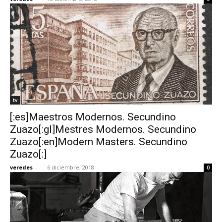
tv
[:es]Maestros Modernos. Secundino
Zuazo[:gl]Mestres Modernos. Secundino
Zuazo[:en]Modern Masters. Secundino
Zuazo[:]
veredes
-
6 diciembre, 2018
0