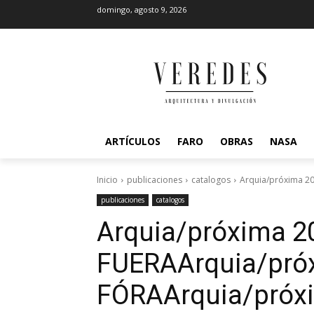
domingo, agosto 9, 2026
ARTÍCULOS
FARO
OBRAS
NASA
Inicio
publicaciones
catalogos
Arquia/próxima 2
publicaciones
catalogos
Arquia/próxima 2
FUERA
Arquia/pró
FÓRA
Arquia/próx