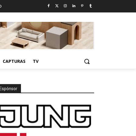
D
CAPTURAS
TV
Espónsor