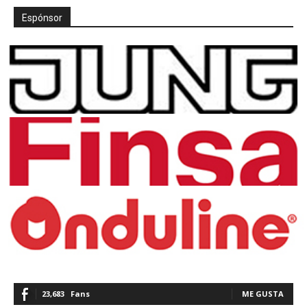
Espónsor
23,683
Fans
ME GUSTA