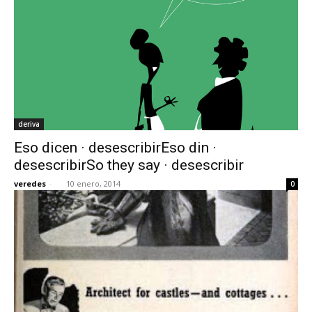
deriva
Eso dicen · desescribirEso din ·
desescribirSo they say · desescribir
veredes
-
10 enero, 2014
0