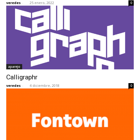
veredes
-
25 enero, 2022
0
[:]
aparejo
Calligraphr
veredes
-
4 diciembre, 2018
0