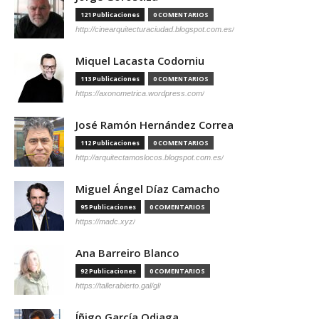
121 Publicaciones
0 COMENTARIOS
http://cinearquitecturaciudad.blogspot.com.es/
Miquel Lacasta Codorniu
113 Publicaciones
0 COMENTARIOS
https://axonometrica.wordpress.com/
José Ramón Hernández Correa
112 Publicaciones
0 COMENTARIOS
http://arquitectamoslocos.blogspot.com.es/
Miguel Ángel Díaz Camacho
95 Publicaciones
0 COMENTARIOS
https://madc.xyz/
Ana Barreiro Blanco
92 Publicaciones
0 COMENTARIOS
https://tallerabierto.gal/gl/
Íñigo García Odiaga