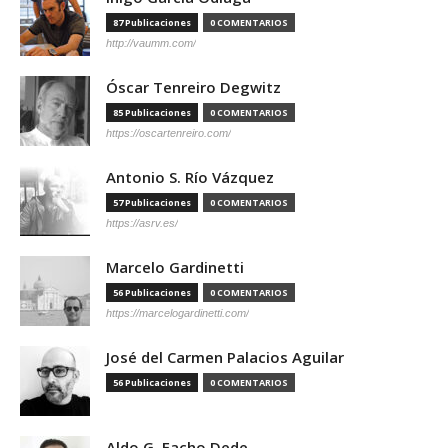
87 Publicaciones
0 COMENTARIOS
http://vaumm.com/
Óscar Tenreiro Degwitz
85 Publicaciones
0 COMENTARIOS
https://oscartenreiro.com/
Antonio S. Río Vázquez
57 Publicaciones
0 COMENTARIOS
https://asrv.es/
Marcelo Gardinetti
56 Publicaciones
0 COMENTARIOS
https://marcelogardinetti.com/
José del Carmen Palacios Aguilar
56 Publicaciones
0 COMENTARIOS
Aldo G. Facho Dede