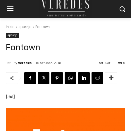
Inicio
aparejo
Fontown
aparejo
Fontown
By
veredes
16 octubre, 2018
6701
0
[:es]