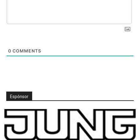
0
COMMENTS
Espónsor