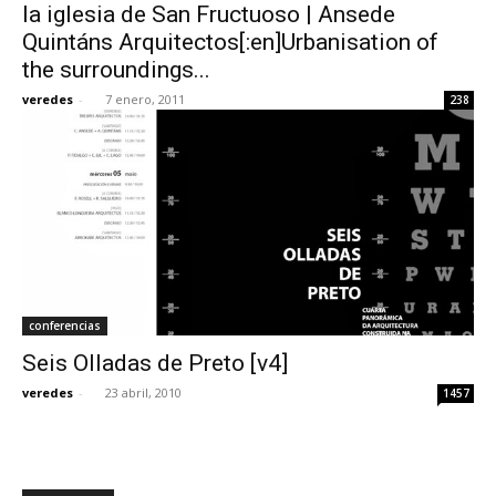
la iglesia de San Fructuoso | Ansede
Quintáns Arquitectos[:en]Urbanisation of
the surroundings...
veredes
-
7 enero, 2011
238
conferencias
Seis Olladas de Preto [v4]
veredes
-
23 abril, 2010
1457