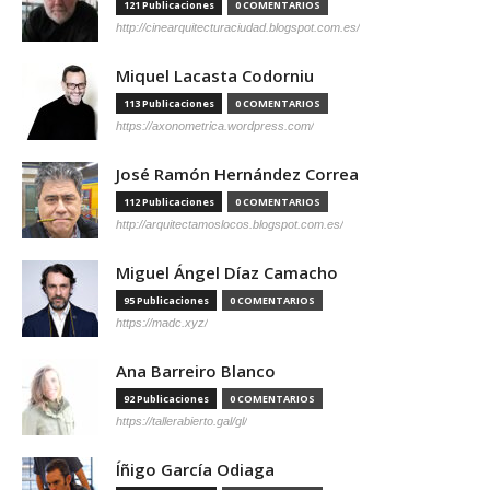
121 Publicaciones
0 COMENTARIOS
http://cinearquitecturaciudad.blogspot.com.es/
Miquel Lacasta Codorniu
113 Publicaciones
0 COMENTARIOS
https://axonometrica.wordpress.com/
José Ramón Hernández Correa
112 Publicaciones
0 COMENTARIOS
http://arquitectamoslocos.blogspot.com.es/
Miguel Ángel Díaz Camacho
95 Publicaciones
0 COMENTARIOS
https://madc.xyz/
Ana Barreiro Blanco
92 Publicaciones
0 COMENTARIOS
https://tallerabierto.gal/gl/
Íñigo García Odiaga