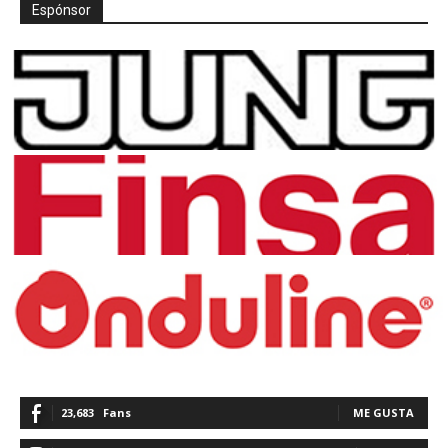
Espónsor
23,683
Fans
ME GUSTA