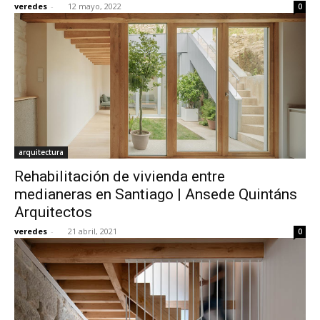
veredes
-
12 mayo, 2022
0
[:]
arquitectura
Rehabilitación de vivienda entre
medianeras en Santiago | Ansede Quintáns
Arquitectos
veredes
-
21 abril, 2021
0