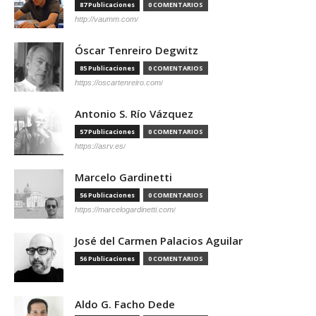
87 Publicaciones
0 COMENTARIOS
http://vaumm.com/
Óscar Tenreiro Degwitz
85 Publicaciones
0 COMENTARIOS
https://oscartenreiro.com/
Antonio S. Río Vázquez
57 Publicaciones
0 COMENTARIOS
https://asrv.es/
Marcelo Gardinetti
56 Publicaciones
0 COMENTARIOS
https://marcelogardinetti.com/
José del Carmen Palacios Aguilar
56 Publicaciones
0 COMENTARIOS
Aldo G. Facho Dede